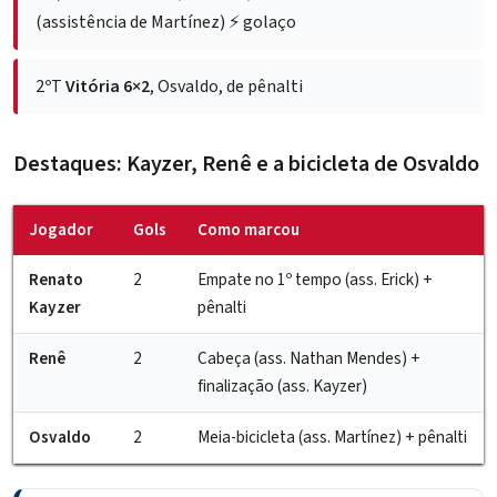
(assistência de Martínez) ⚡ golaço
2ºT
Vitória 6×2
, Osvaldo, de pênalti
Destaques: Kayzer, Renê e a bicicleta de Osvaldo
Jogador
Gols
Como marcou
Renato
2
Empate no 1º tempo (ass. Erick) +
Kayzer
pênalti
Renê
2
Cabeça (ass. Nathan Mendes) +
finalização (ass. Kayzer)
Osvaldo
2
Meia-bicicleta (ass. Martínez) + pênalti