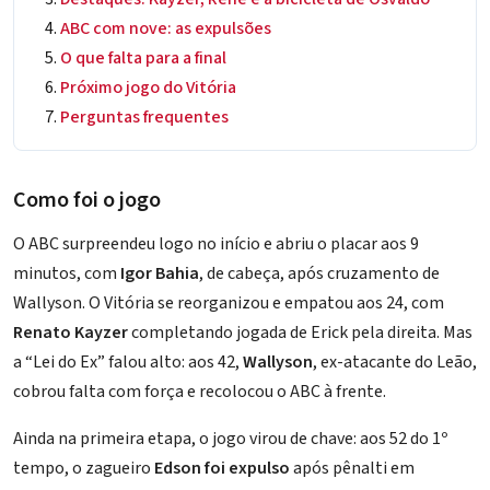
ABC com nove: as expulsões
O que falta para a final
Próximo jogo do Vitória
Perguntas frequentes
Como foi o jogo
O ABC surpreendeu logo no início e abriu o placar aos 9
minutos, com
Igor Bahia
, de cabeça, após cruzamento de
Wallyson. O Vitória se reorganizou e empatou aos 24, com
Renato Kayzer
completando jogada de Erick pela direita. Mas
a “Lei do Ex” falou alto: aos 42,
Wallyson
, ex-atacante do Leão,
cobrou falta com força e recolocou o ABC à frente.
Ainda na primeira etapa, o jogo virou de chave: aos 52 do 1º
tempo, o zagueiro
Edson foi expulso
após pênalti em