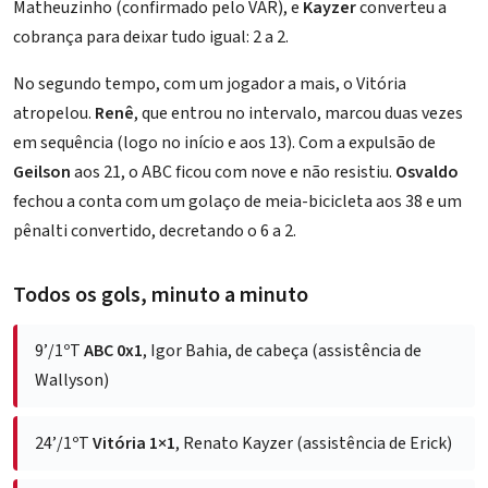
Matheuzinho
(confirmado pelo VAR), e
Kayzer
converteu a
cobrança para deixar tudo igual: 2 a 2.
No segundo tempo, com um jogador a mais, o Vitória
atropelou.
Renê
, que entrou no intervalo, marcou duas vezes
em sequência (logo no início e aos 13). Com a expulsão de
Geilson
aos 21, o ABC ficou com nove e não resistiu.
Osvaldo
fechou a conta com um golaço de meia-bicicleta aos 38 e um
pênalti convertido, decretando o 6 a 2.
Todos os gols, minuto a minuto
9’/1ºT
ABC 0x1
, Igor Bahia, de cabeça (assistência de
Wallyson)
24’/1ºT
Vitória 1×1
,
Renato Kayzer
(assistência de Erick)