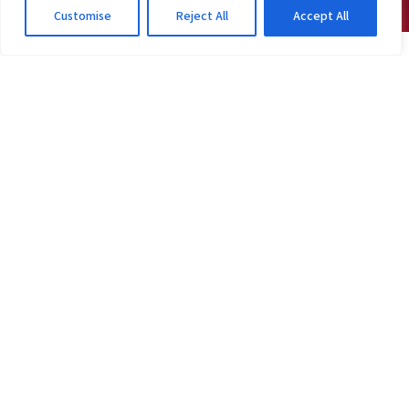
Customise
Reject All
Accept All
JOGOS DO VITÓRIA
Vitória antecipa salários; veja o motivo antes
do Athletico-PR
2d atrás
·
Em Jogos do Vitória