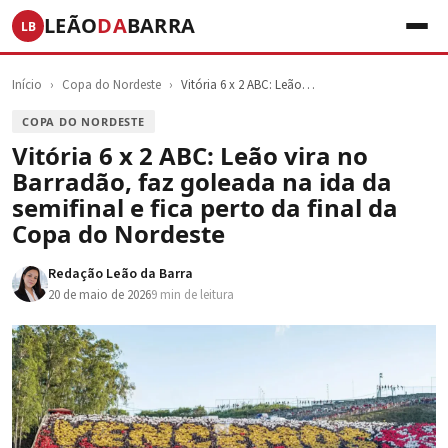
LEÃO
DA
BARRA
LB
Início
›
Copa do Nordeste
›
Vitória 6 x 2 ABC: Leão…
COPA DO NORDESTE
Vitória 6 x 2 ABC: Leão vira no
Barradão, faz goleada na ida da
semifinal e fica perto da final da
Copa do Nordeste
Redação Leão da Barra
20 de maio de 2026
9 min de leitura