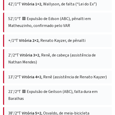
42’/1ºT
Vitória 1×2
, Wallyson, de falta (“Lei do Ex”)
52’/1ºT
🟥 Expulsão de Edson (ABC), pênalti em
Matheuzinho, confirmado pelo VAR
+/1ºT
Vitória 2×2
, Renato Kayzer, de pênalti
2’/2ºT
Vitória 3×2
, Renê, de cabeça (assistência de
Nathan Mendes)
13’/2ºT
Vitória 4×2
, Renê (assistência de Renato Kayzer)
21’/2ºT
🟥 Expulsão de Geilson (ABC), falta dura em
Baralhas
38’/2ºT
Vitória 5×2
, Osvaldo, de meia-bicicleta