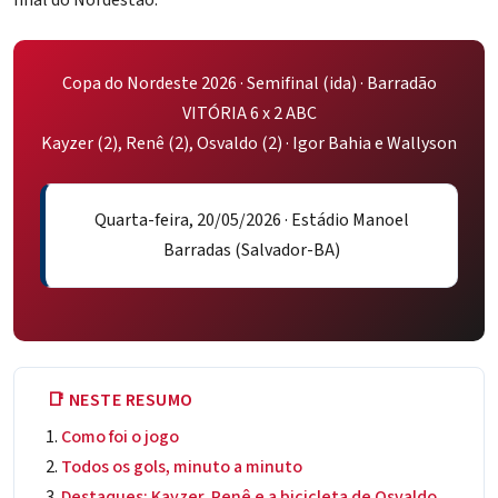
Copa do Nordeste 2026 · Semifinal (ida) · Barradão
VITÓRIA 6 x 2 ABC
Kayzer (2), Renê (2), Osvaldo (2) · Igor Bahia e Wallyson
Quarta-feira, 20/05/2026 · Estádio Manoel
Barradas (Salvador-BA)
📑 NESTE RESUMO
Como foi o jogo
Todos os gols, minuto a minuto
Destaques: Kayzer, Renê e a bicicleta de Osvaldo