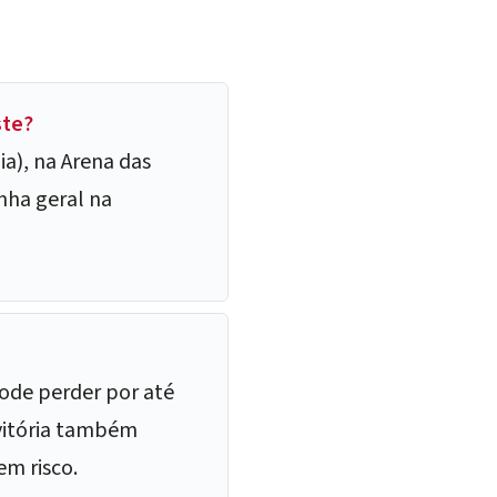
ste?
ia), na Arena das
nha geral na
ode perder por até
 vitória também
em risco.