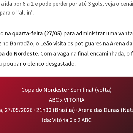
 ida por 6 a 2 e pode perder por até 3 gols; veja o cenár
para o "all-in".
po na
quarta-feira (27/05)
para administrar uma vanta
2
no
Barradão
, o Leão visita os potiguares na
Arena da
pa do Nordeste
. Com a vaga na final encaminhada, o 
 ou poupar o elenco desgastado.
Copa do Nordeste · Semifinal (volta)
ABC x VITÓRIA
, 27/05/2026 · 21h30 (Brasília) · Arena das Dunas (Na
Ida: Vitória 6 x 2 ABC