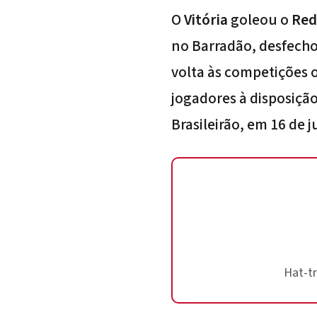
O
Vitória
goleou o
Red
no Barradão, desfech
volta às competições 
jogadores à disposiçã
Brasileirão, em 16 de j
Hat-tr