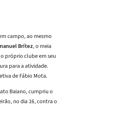
iu em campo, ao mesmo
manuel Brítez
, o meia
lo
próprio clube em seu
ra para a atividade.
etiva de Fábio Mota
.
nato Baiano, cumpriu o
rão, no dia 16, contra o