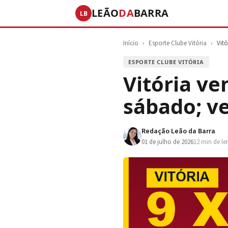
LEÃO
DA
BARRA
LB
Início
›
Esporte Clube Vitória
›
Vit
ESPORTE CLUBE VITÓRIA
Vitória ve
sábado; ve
Redação Leão da Barra
01 de julho de 2026
12 min de le