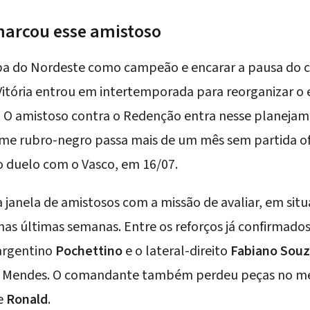
 marcou esse amistoso
opa do Nordeste como campeão e encarar a pausa do 
itória entrou em intertemporada para reorganizar o
. O amistoso contra o Redenção entra nesse planeja
time rubro-negro passa mais de um mês sem partida ofi
o duelo com o Vasco, em 16/07.
 janela de amistosos com a missão de avaliar, em sit
as últimas semanas. Entre os reforços já confirmados
 argentino
Pochettino
e o lateral-direito
Fabiano Sou
an Mendes. O comandante também perdeu peças no m
e
Ronald
.