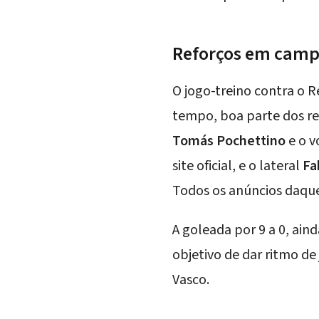
Reforços em campo
O jogo-treino contra o 
tempo, boa parte dos re
Tomás Pochettino
e o v
site oficial
, e o lateral
Fa
Todos os anúncios daqu
A goleada por 9 a 0, ai
objetivo de dar ritmo de
Vasco.