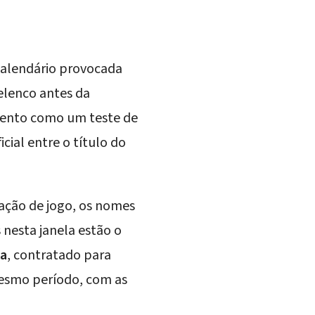
calendário provocada
elenco
antes da
mento como um teste de
cial entre o título do
uação de jogo, os nomes
 nesta janela estão o
za
, contratado para
esmo período, com as