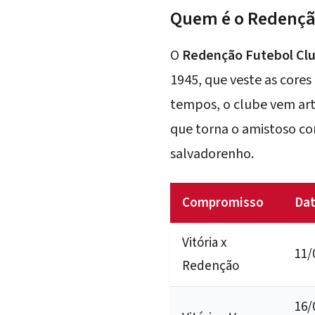
Quem é o Redenção
O
Redenção Futebol Cl
1945, que veste as core
tempos, o clube vem art
que torna o amistoso co
salvadorenho.
Compromisso
Da
Vitória x
11/
Redenção
16/