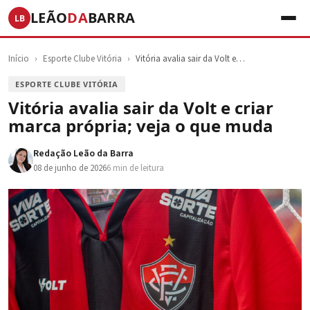
LEÃO
DA
BARRA
LB
Início
›
Esporte Clube Vitória
›
Vitória avalia sair da Volt e…
ESPORTE CLUBE VITÓRIA
Vitória avalia sair da Volt e criar
marca própria; veja o que muda
Redação Leão da Barra
08 de junho de 2026
6 min de leitura