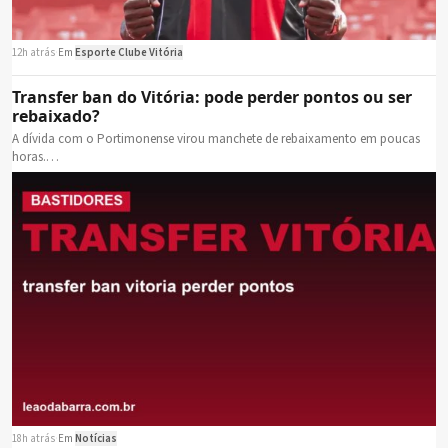
12h atrás
·
Em
Esporte Clube Vitória
Transfer ban do Vitória: pode perder pontos ou ser
rebaixado?
A dívida com o Portimonense virou manchete de rebaixamento em poucas
horas.…
18h atrás
·
Em
Notícias