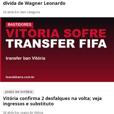
dívida de Wagner Leonardo
1d atrás
·
Em Sem categoria
JOGOS DO VITÓRIA
Vitória confirma 2 desfalques na volta; veja
ingressos e substituto
2d atrás
·
Em Jogos do Vitória