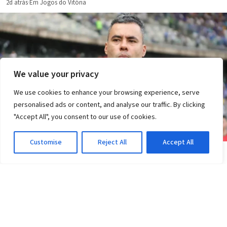
2d atrás
·
Em Jogos do Vitória
We value your privacy
We use cookies to enhance your browsing experience, serve
personalised ads or content, and analyse our traffic. By clicking
"Accept All", you consent to our use of cookies.
Customise
Reject All
Accept All
JOGOS DO VITÓRIA
Vitória perde do Athletico-PR: gols e expulsão;
veja o que muda
2d atrás
·
Em Jogos do Vitória