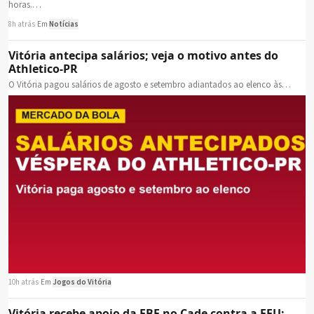
horas.…
8h atrás
·
Em
Notícias
Vitória antecipa salários; veja o motivo antes do
Athletico-PR
O Vitória pagou salários de agosto e setembro adiantados ao elenco às…
10h atrás
·
Em
Jogos do Vitória
Vitória recebe apoio da FBF no Cade contra a FFU;