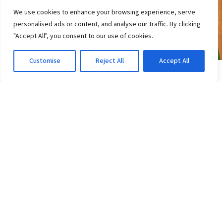
We use cookies to enhance your browsing experience, serve
personalised ads or content, and analyse our traffic. By clicking
"Accept All", you consent to our use of cookies.
Customise
Reject All
Accept All
COPA DO BRASIL
Vitória tem 6 desfalques contra o Athletico-PR;
veja a escalação
3d atrás
·
Em Copa do Brasil