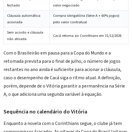
fechado
valor negociado
Cláusula automática
Compra obrigatória (Série A + 60% jogos)
acionada
pelo valor contratual
Sem acordo e cláusula
Cacá retorna ao Corinthians em 31/12/2026
não ativada
Com o Brasileirão em pausa para a Copa do Mundo e a
retomada prevista para o final de julho, o número de jogos
restantes no ano ainda é suficiente para acionar a cláusula,
caso o desempenho de Cacá siga o ritmo atual. A definição,
porém, depende de o Vitória garantir a permanência na Série
A, o que adiciona uma segunda variável à equação.
Sequência no calendário do Vitória
Enquanto a novela com o Corinthians segue, o clube já tem
compromissos traçados. As oitavas da
Copa do Brasil (oitavas