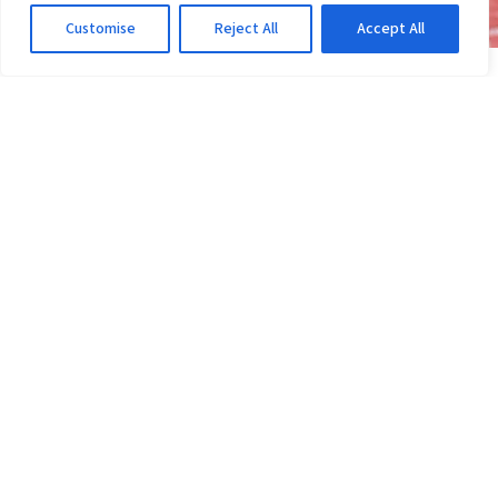
Customise
Reject All
Accept All
NOTÍCIAS
Transfer ban do Vitória: pode perder pontos ou
ser rebaixado?
2d atrás
·
Em Notícias