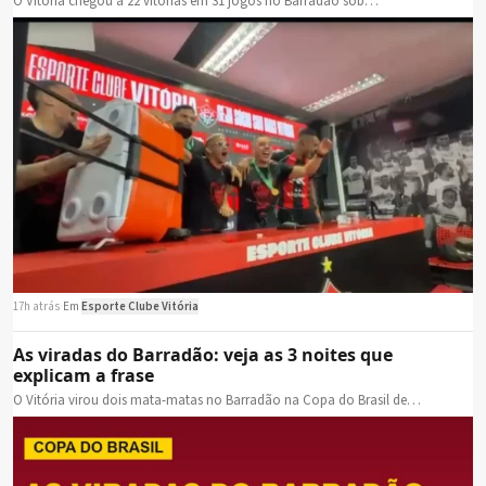
O Vitória chegou a 22 vitórias em 31 jogos no Barradão sob…
17h atrás
·
Em
Esporte Clube Vitória
As viradas do Barradão: veja as 3 noites que
explicam a frase
O Vitória virou dois mata-matas no Barradão na Copa do Brasil de…