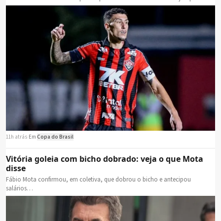
11h atrás
·
Em
Copa do Brasil
Vitória goleia com bicho dobrado: veja o que Mota
disse
Fábio Mota confirmou, em coletiva, que dobrou o bicho e antecipou
salários…