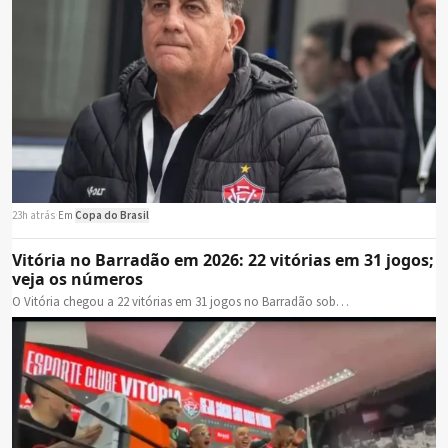
23h atrás
·
Em
Copa do Brasil
Vitória no Barradão em 2026: 22 vitórias em 31 jogos;
veja os números
O Vitória chegou a 22 vitórias em 31 jogos no Barradão sob…