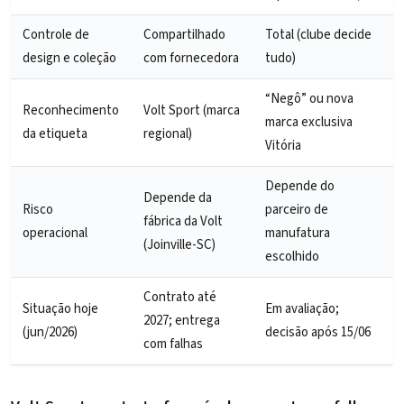
Controle de
Compartilhado
Total (clube decide
design e coleção
com fornecedora
tudo)
“Negô” ou nova
Reconhecimento
Volt Sport (marca
marca exclusiva
da etiqueta
regional)
Vitória
Depende do
Depende da
Risco
parceiro de
fábrica da Volt
operacional
manufatura
(Joinville-SC)
escolhido
Contrato até
Situação hoje
Em avaliação;
2027; entrega
(jun/2026)
decisão após 15/06
com falhas