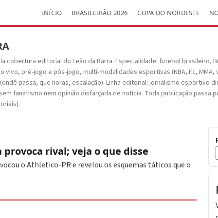
INÍCIO
BRASILEIRÃO 2026
COPA DO NORDESTE
NO
RA
cobertura editorial do Leão da Barra. Especialidade: futebol brasileiro, Br
vivo, pré-jogo e pós-jogo, multi-modalidades esportivas (NBA, F1, MMA, vô
 (ondê passa, que horas, escalação). Linha editorial: jornalismo esportivo d
, sem fanatismo nem opinião disfarçada de notícia. Toda publicação passa po
oriais).
 provoca rival; veja o que disse
rovocou o Athletico-PR e revelou os esquemas táticos que o