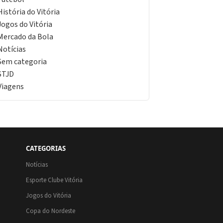
História do Vitória
Jogos do Vitória
Mercado da Bola
Notícias
Sem categoria
STJD
Viagens
CATEGORIAS
Notícias
Esporte Clube Vitória
Jogos do Vitória
Copa do Nordeste