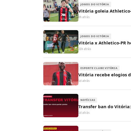
JOGOS DO VITÓRIA
Vitória goleia Athletic
8h atrás
JOGOS DO VITÓRIA
Vitória x Athletico-PR h
21h atrás
ESPORTE CLUBE VITÓRIA
Vitória recebe elogios 
1d atrás
NOTÍCIAS
Transfer ban do Vitória
1d atrás