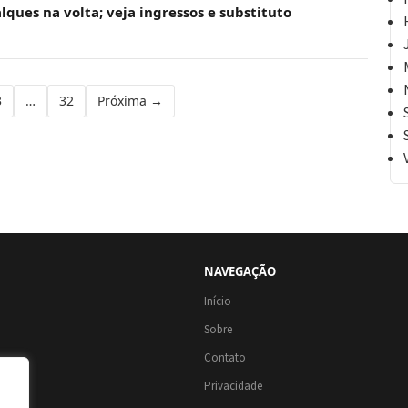
lques na volta; veja ingressos e substituto
3
…
32
Próxima →
NAVEGAÇÃO
Início
Sobre
Contato
Privacidade