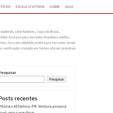
TÍCIAS
ESCALE O VITÓRIA
SOBRE
QUIZ
asileirão, Libertadores, Copa do Brasil,
lei). Escreve para torcedor brasileiro adulto,
ireto, foco em utilidade prática pro torcedor (onde
r verificação cruzada em fontes oficiais primárias
Pesquisar
Pesquisar
Posts recentes
Vitória x Athletico-PR: Ventura provoca
rival; veja o que disse