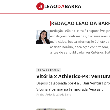
LEÃO
DA
BARRA
LB
REDAÇÃO LEÃO DA BAR
Redação Leão da Barra é responsável pela 
escalações confirmadas, transmissões ao 
multi-clube, busca informação útil rápida
assistir, horário, escalação confirmada)
antes de ser publicada (ver Critérios Edit
COPA DO BRASIL
Vitória x Athletico-PR: Ventura
Depois da goleada por 4 a 0, Jair Ventura p
Vitória alternou na temporada. Veja as…
5h atrás
Redação Leão da Barra