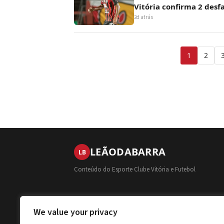
Vitória confirma 2 desfa
2d atrás
Paginação
1
2
de
posts
LEÃO
DA
BARRA
LB
Conteúdo do Esporte Clube Vitória e Futebol
We value your privacy