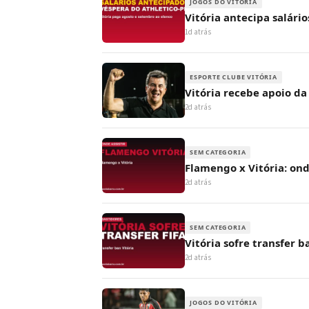
JOGOS DO VITÓRIA
Vitória antecipa salário
1d atrás
ESPORTE CLUBE VITÓRIA
Vitória recebe apoio da
2d atrás
SEM CATEGORIA
Flamengo x Vitória: ond
2d atrás
SEM CATEGORIA
Vitória sofre transfer 
2d atrás
JOGOS DO VITÓRIA