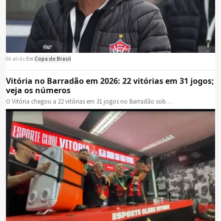
6h atrás
·
Em
Copa do Brasil
Vitória no Barradão em 2026: 22 vitórias em 31 jogos;
veja os números
O Vitória chegou a 22 vitórias em 31 jogos no Barradão sob…