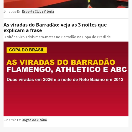
14h atrás
·
Em
Esporte Clube Vitória
As viradas do Barradão: veja as 3 noites que
explicam a frase
O Vitória virou dois mata-matas no Barradão na Copa do Brasil de…
23h atrás
·
Em
Jogos do Vitória