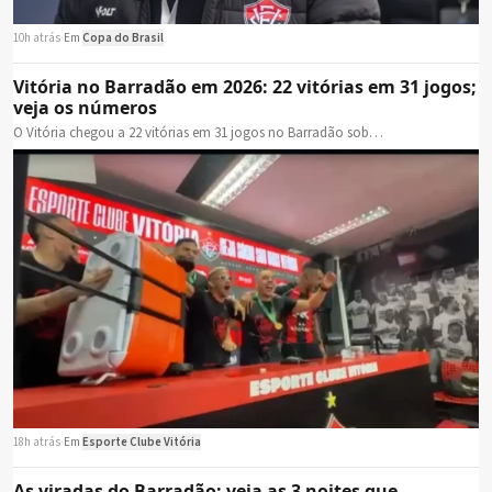
10h atrás
·
Em
Copa do Brasil
Vitória no Barradão em 2026: 22 vitórias em 31 jogos;
veja os números
O Vitória chegou a 22 vitórias em 31 jogos no Barradão sob…
18h atrás
·
Em
Esporte Clube Vitória
As viradas do Barradão: veja as 3 noites que