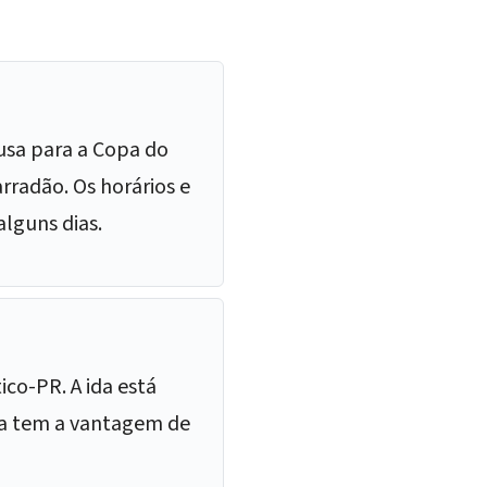
ausa para a Copa do
radão. Os horários e
lguns dias.
ico-PR. A ida está
ria tem a vantagem de