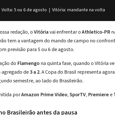
| Volta: 5 ou 6 de agosto | Vitória: mandante na volta
ossa redação, o
Vitória
vai enfrentar o
Athletico-PR
na
Leão tem a vantagem do mando de campo no confronto 
com previsão para 5 ou 6 de agosto.
nação do
Flamengo
na quinta fase, quando o Vitória v
m agregado de
3 a 2
. A Copa do Brasil representa agor
undo semestre, ao lado do Brasileirão.
mitida por
Amazon Prime Video
,
SporTV
,
Premiere
e
 no Brasileirão antes da pausa