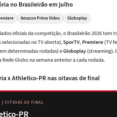
ória no Brasileirão em julho
remiere
Amazon Prime Video
Globoplay
dos oficiais da competição, o Brasileirão 2026 tem t
 selecionadas na TV aberta),
SporTV
,
Premiere
(TV f
 em determinadas rodadas) e
Globoplay
(streaming). O
la Rede Globo na semana anterior a cada rodada.
ria x Athletico-PR nas oitavas de final
 | OITAVAS DE FINAL
letico-PR