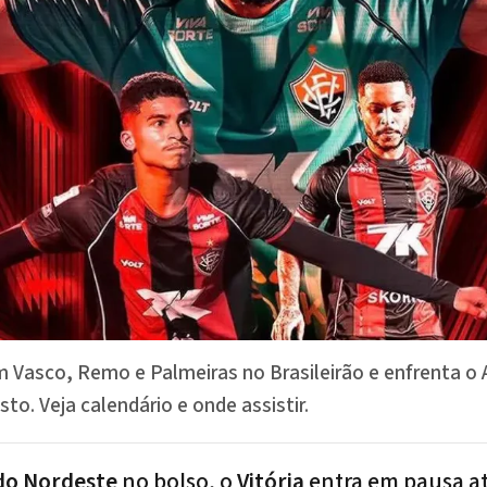
om Vasco, Remo e Palmeiras no Brasileirão e enfrenta o 
to. Veja calendário e onde assistir.
do Nordeste
no bolso, o
Vitória
entra em pausa at