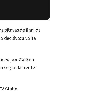
s oitavas de final da
decisivo: a volta
enceu por
2 a 0
no
a a segunda frente
TV Globo
.