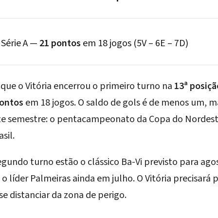
 Série A —
21 pontos
em 18 jogos (5V – 6E – 7D)
que o Vitória encerrou o primeiro turno na
13ª posiçã
pontos
em 18 jogos. O saldo de gols é de menos um, m
te semestre: o
pentacampeonato da Copa do Nordes
sil.
egundo turno estão o clássico
Ba-Vi
previsto para ago
o líder Palmeiras ainda em julho. O Vitória precisar
se distanciar da zona de perigo.