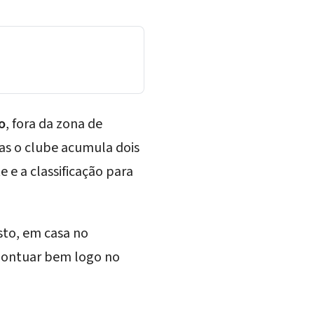
o
, fora da zona de
as o clube acumula dois
te
e a classificação para
sto, em casa no
á pontuar bem logo no