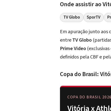
Onde assistir ao Vit
TV Globo
SporTV
P
Em apuração junto aos da
entre
TV Globo
(partidas
Prime Video
(exclusivas
definidos pela CBF e pe
Copa do Brasil: Vitó
COPA DO BRASIL 2026
Vitória x Ath