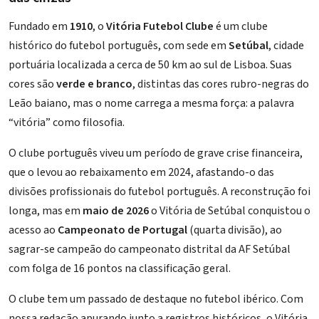
Fundado em
1910
, o
Vitória Futebol Clube
é um clube
histórico do futebol português, com sede em
Setúbal
, cidade
portuária localizada a cerca de 50 km ao sul de Lisboa. Suas
cores são
verde e branco
, distintas das cores rubro-negras do
Leão baiano, mas o nome carrega a mesma força: a palavra
“vitória” como filosofia.
O clube português viveu um período de grave crise financeira,
que o levou ao rebaixamento em 2024, afastando-o das
divisões profissionais do futebol português. A reconstrução foi
longa, mas em
maio de 2026
o Vitória de Setúbal conquistou o
acesso ao
Campeonato de Portugal
(quarta divisão), ao
sagrar-se campeão do campeonato distrital da AF Setúbal
com folga de 16 pontos na classificação geral.
O clube tem um passado de destaque no futebol ibérico. Com
nossa redação apurando junto a registros históricos, o Vitória