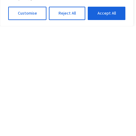
Customise
Reject All
Accept All
ESPORTE CLUBE VITÓRIA
Vitória recebe apoio da FBF no Cade contra
a FFU; veja os números
2d atrás
·
Em Esporte Clube Vitória