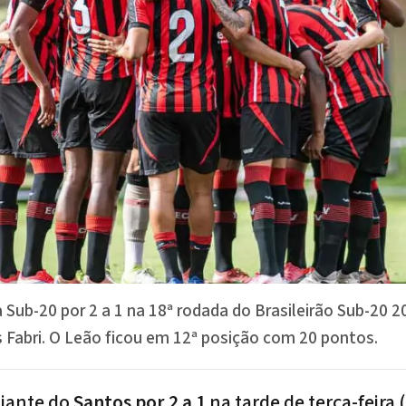
 Sub-20 por 2 a 1 na 18ª rodada do Brasileirão Sub-20 
s Fabri. O Leão ficou em 12ª posição com 20 pontos.
diante do
Santos por 2 a 1
na tarde de terça-feira 