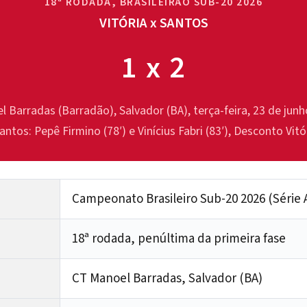
18ª RODADA, BRASILEIRÃO SUB-20 2026
VITÓRIA x SANTOS
1 x 2
 Barradas (Barradão), Salvador (BA), terça-feira, 23 de jun
antos: Pepê Firmino (78′) e Vinícius Fabri (83′), Desconto Vitór
Campeonato Brasileiro Sub-20 2026 (Série 
18ª rodada, penúltima da primeira fase
CT Manoel Barradas, Salvador (BA)