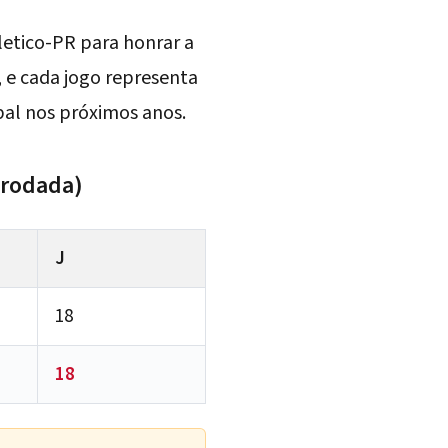
letico-PR para honrar a
 e cada jogo representa
pal nos próximos anos.
 rodada)
J
18
18