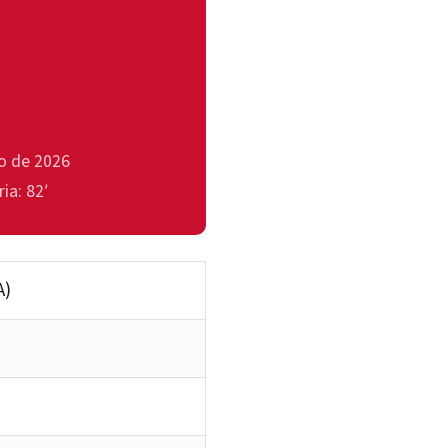
ho de 2026
ia: 82′
A)