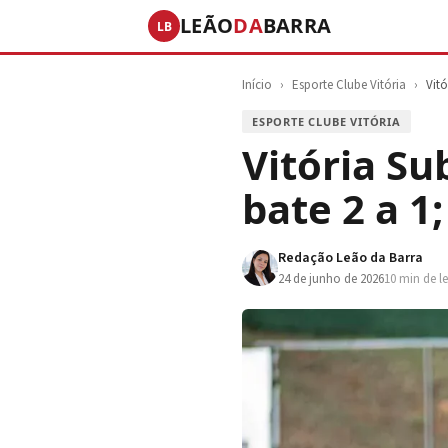
LEÃO
DA
BARRA
LB
Início
›
Esporte Clube Vitória
›
Vit
ESPORTE CLUBE VITÓRIA
Vitória Su
bate 2 a 1;
Redação Leão da Barra
24 de junho de 2026
10 min de le