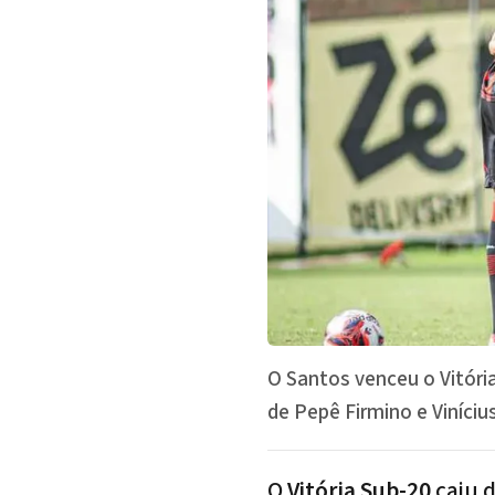
O Santos venceu o Vitória
de Pepê Firmino e Viníciu
O
Vitória Sub-20
caiu 