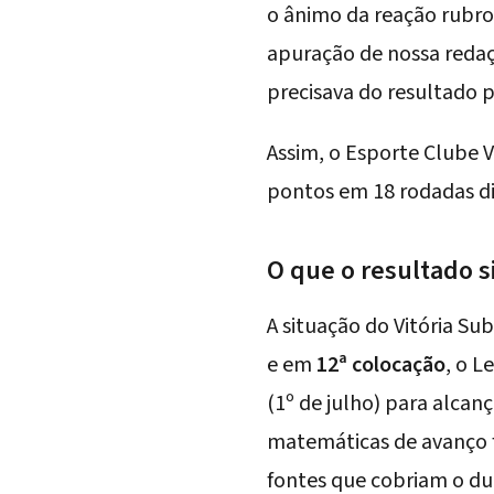
o ânimo da reação rubro
apuração de nossa redaçã
precisava do resultado po
Assim, o
Esporte Clube V
pontos em 18 rodadas d
O que o resultado si
A situação do Vitória Su
e em
12ª colocação
, o L
(1º de julho) para alcanç
matemáticas de avanço f
fontes que cobriam o du