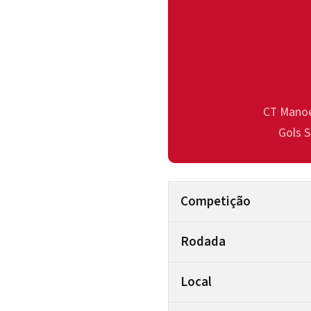
CT Manoel
Gols S
Competição
Rodada
Local