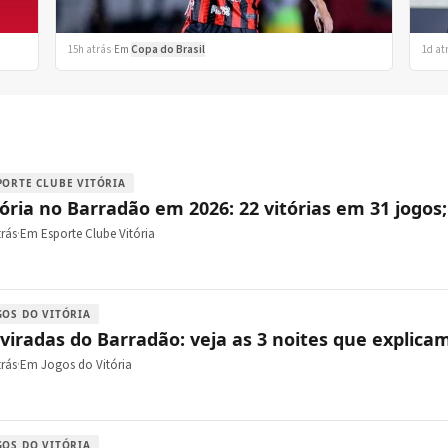
15h atrás
·
Em
Copa do Brasil
1d at
PORTE CLUBE VITÓRIA
tória no Barradão em 2026: 22 vitórias em 31 jogos
trás
·
Em Esporte Clube Vitória
GOS DO VITÓRIA
 viradas do Barradão: veja as 3 noites que explicam
trás
·
Em Jogos do Vitória
GOS DO VITÓRIA