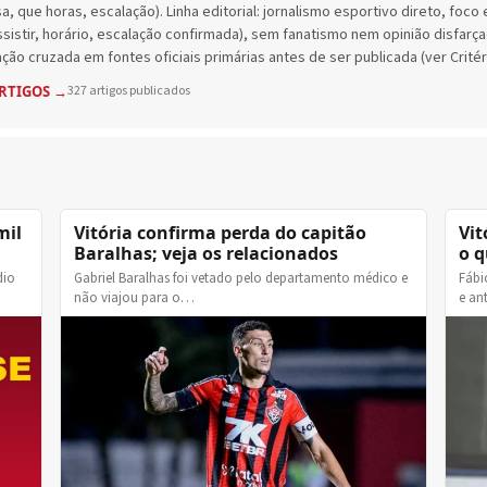
, que horas, escalação). Linha editorial: jornalismo esportivo direto, foco 
sistir, horário, escalação confirmada), sem fanatismo nem opinião disfarça
ção cruzada em fontes oficiais primárias antes de ser publicada (ver Critéri
ARTIGOS →
327 artigos publicados
mil
Vitória confirma perda do capitão
Vit
Baralhas; veja os relacionados
o q
dio
Gabriel Baralhas foi vetado pelo departamento médico e
Fábi
não viajou para o…
e an