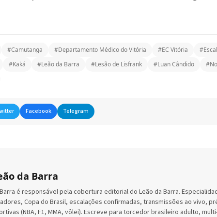
#Camutanga
#Departamento Médico do Vitória
#EC Vitória
#Escal
#Kaká
#Leão da Barra
#Lesão de Lisfrank
#Luan Cândido
#Not
witter
Facebook
Telegram
eão da Barra
arra é responsável pela cobertura editorial do Leão da Barra. Especialidade
rtadores, Copa do Brasil, escalações confirmadas, transmissões ao vivo, pré
tivas (NBA, F1, MMA, vôlei). Escreve para torcedor brasileiro adulto, multi