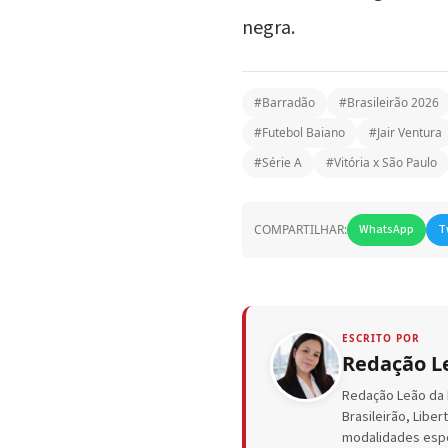
negra.
#Barradão
#Brasileirão 2026
#Futebol Baiano
#Jair Ventura
#Série A
#Vitória x São Paulo
COMPARTILHAR:
WhatsApp
T
ESCRITO POR
Redação L
Redação Leão da B
Brasileirão, Libe
modalidades espor