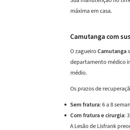
Sua manutenção no time 
máxima em casa.
Camutanga com susp
O zagueiro
Camutanga
s
departamento médico in
médio.
Os prazos de recuperaçã
Sem fratura:
6 a 8 seman
Com fratura e cirurgia:
3
A Lesão de Lisfrank pre