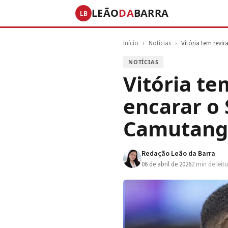
LEÃO
DA
BARRA
LB
Início
›
Notícias
›
Vitória tem rev
NOTÍCIAS
Vitória t
encarar o
Camutang
Redação Leão da Barra
06 de abril de 2026
2 min de leit