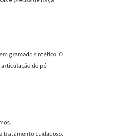
as e precisa de força
 em gramado sintético. O
a articulação do pé
mos.
ge tratamento cuidadoso.