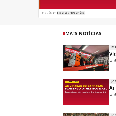
3h atrás
·
Em
Esporte Clube Vitória
MAIS NOTÍCIAS
ES
Vi
1d a
JO
As
1d a
JO