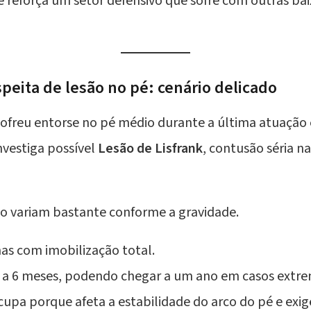
reforça um setor defensivo que sofre com outras baix
eita de lesão no pé: cenário delicado
ofreu entorse no pé médio durante a última atuação
vestiga possível
Lesão de Lisfrank
, contusão séria n
o variam bastante conforme a gravidade.
as com imobilização total.
 a 6 meses, podendo chegar a um ano em casos extre
ocupa porque afeta a estabilidade do arco do pé e exi