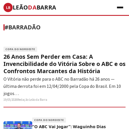
LEÃO
DA
BARRA
LB
#BARRADÃO
COPA DO NORDESTE
26 Anos Sem Perder em Casa: A
Invencibilidade do Vitória Sobre o ABC e os
Confrontos Marcantes da História
O Vitória não perde para o ABC no Barradão há 26 anos —
última derrota foi em 12/04/2000 pela Copa do Brasil. Em 10
jogos…
19/05/2026
Redação Leão da Barra
COPA DO NORDESTE
“O ABC Vai Jogar”: Waguinho Dias