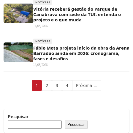
NOTÍCIAS
Vitória receberá gestão do Parque de
Canabrava com sede da TUI: entenda o
projeto e o que muda
14/05/2026
NOTÍCIAS
Fábio Mota projeta início da obra da Arena
Barradão ainda em 2026: cronograma,
fases e desafios
14/05/2026
Paginação
1
2
3
4
Próxima →
de
posts
Pesquisar
Pesquisar