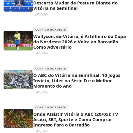
Descarta Mudar de Postura Diante do
Vitória na Semifinal
19/05/2026
COPA DO NORDESTE
Wallyson, ex-Vitória, é Artilheiro da Copa
do Nordeste 2026 e Volta ao Barradão
Como Adversário
19/05/2026
COPA DO NORDESTE
O ABC do Vitória na Semifinal: 10 Jogos
Invicto, Líder na Série D e o Melhor
Momento do Ano
19/05/2026
COPA DO NORDESTE
Onde Assistir Vitória x ABC (20/05): TV
Aratu, SBT, Sportv e Como Comprar
Ingresso Para o Barradão
19/05/2026