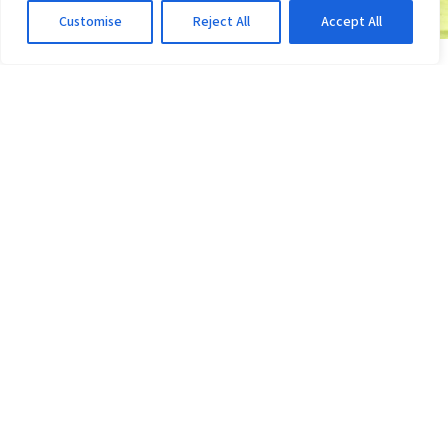
Customise
Reject All
Accept All
COPA DO BRASIL
Vitória tem 7 rivais possíveis nas quartas; veja
a tabela
3d atrás
·
Em Copa do Brasil