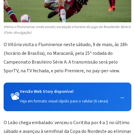
Vitória x Fluminense: onde assistir, escalação e horário do jogo do Brasileirão Série A
(Foto: divulgação)
O
Vitória
visita o Fluminense neste sábado, 9 de maio, às 18h
(horário de Brasília), no Maracanã, pela 15ª rodada do
Campeonato Brasileiro
Série A. A transmissão será pelo
SporTV, na TV fechada, e pelo Premiere, no pay-per-view.
Versão Web Story disponível
📽️
→
Veja em formato visual rápido para o celular (6 cenas)
O Leão chega embalado: venceu o Coritiba por 4 a 1 no último
sábado e avançou à semifinal da
Copa do Nordeste
ao eliminar