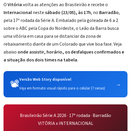
O
Vitória
volta as atenções ao Brasileirão e recebe o
Internacional
neste
sábado (23/05), às 17h
, no
Barradão
,
pela 17ª rodada da Série A. Embalado pela goleada de 6 a 2
sobre o ABC pela Copa do Nordeste, o Leão da Barra busca
uma vitória em casa para se distanciar da zona de
rebaixamento diante de um Colorado que vive boa fase. Veja
abaixo
onde assistir, horário, os desfalques confirmados e
a situação dos dois times na tabela
.
Versão Web Story disponível
📽️
→
Veja em formato visual rápido para o celular (7 cenas)
Brasileirão Série A 2026 · 17ª rodada ·
Barradão
VITÓRIA x INTERNACIONAL