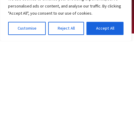
personalised ads or content, and analyse our traffic. By clicking
"Accept All", you consent to our use of cookies.
Customise
Reject All
Accept All
JOGOS DO VITÓRIA
Vitória confirma 2 desfalques na volta; veja
ingressos e substituto
2d atrás
·
Em Jogos do Vitória