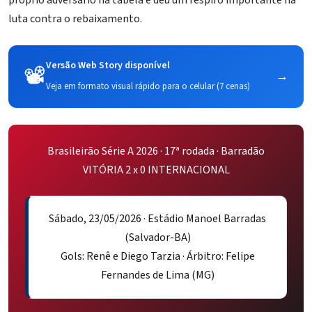
luta contra o rebaixamento.
Versão Web Story disponível
📽️
→
Veja em formato visual rápido para o celular (7 cenas)
Brasileirão Série A 2026 · 17ª rodada ·
Barradão
VITÓRIA 2 x 0 INTERNACIONAL
Sábado, 23/05/2026 · Estádio Manoel Barradas
(Salvador-BA)
Gols: Renê e Diego Tarzia · Árbitro: Felipe
Fernandes de Lima (MG)