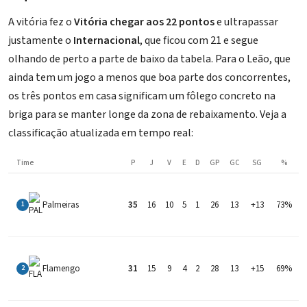
A vitória fez o
Vitória chegar aos 22 pontos
e ultrapassar
justamente o
Internacional
, que ficou com 21 e segue
olhando de perto a parte de baixo da tabela. Para o Leão, que
ainda tem um jogo a menos que boa parte dos concorrentes,
os três pontos em casa significam um fôlego concreto na
briga para se manter longe da zona de rebaixamento. Veja a
classificação atualizada em tempo real:
Time
P
J
V
E
D
GP
GC
SG
%
Palmeiras
35
16
10
5
1
26
13
+13
73%
1
Flamengo
31
15
9
4
2
28
13
+15
69%
2