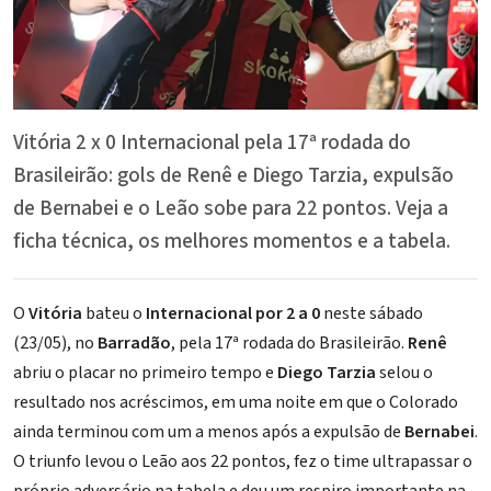
Vitória 2 x 0 Internacional pela 17ª rodada do
Brasileirão: gols de Renê e Diego Tarzia, expulsão
de Bernabei e o Leão sobe para 22 pontos. Veja a
ficha técnica, os melhores momentos e a tabela.
O
Vitória
bateu o
Internacional por 2 a 0
neste sábado
(23/05), no
Barradão
, pela 17ª rodada do Brasileirão.
Renê
abriu o placar no primeiro tempo e
Diego Tarzia
selou o
resultado nos acréscimos, em uma noite em que o Colorado
ainda terminou com um a menos após a expulsão de
Bernabei
.
O triunfo levou o Leão aos 22 pontos, fez o time ultrapassar o
próprio adversário na tabela e deu um respiro importante na