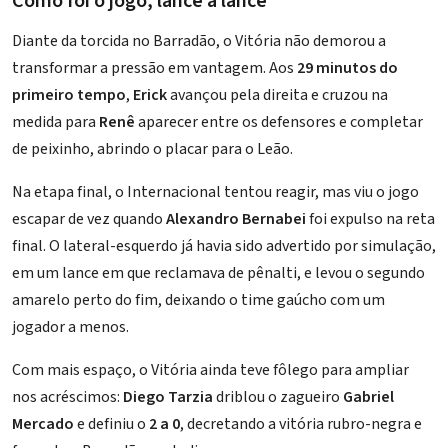
Como foi o jogo, lance a lance
Diante da torcida no Barradão, o Vitória não demorou a
transformar a pressão em vantagem. Aos
29 minutos do
primeiro tempo
,
Erick
avançou pela direita e cruzou na
medida para
Renê
aparecer entre os defensores e completar
de peixinho, abrindo o placar para o Leão.
Na etapa final, o Internacional tentou reagir, mas viu o jogo
escapar de vez quando
Alexandro Bernabei
foi expulso na reta
final. O lateral-esquerdo já havia sido advertido por simulação,
em um lance em que reclamava de pênalti, e levou o segundo
amarelo perto do fim, deixando o time gaúcho com um
jogador a menos.
Com mais espaço, o Vitória ainda teve fôlego para ampliar
nos acréscimos:
Diego Tarzia
driblou o zagueiro
Gabriel
Mercado
e definiu o
2 a 0
, decretando a vitória rubro-negra e