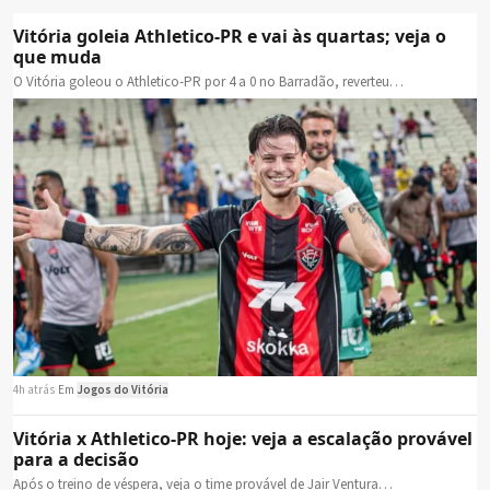
Vitória goleia Athletico-PR e vai às quartas; veja o
que muda
O Vitória goleou o Athletico-PR por 4 a 0 no Barradão, reverteu…
4h atrás
·
Em
Jogos do Vitória
Vitória x Athletico-PR hoje: veja a escalação provável
para a decisão
Após o treino de véspera, veja o time provável de Jair Ventura…