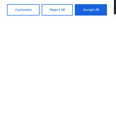
Customise
Reject All
Accept All
JOGOS DO VITÓRIA
Vitória x Athletico-PR: Ventura crê em virada;
veja a equação da vaga
2d atrás
·
Em Jogos do Vitória