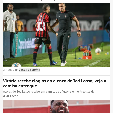
18h atrás
·
Em
Jogos do Vitória
Vitória recebe elogios do elenco de Ted Lasso; veja a
camisa entregue
Atores de Ted Lasso receberam camisas do Vitória em entrevista de
divulgação…