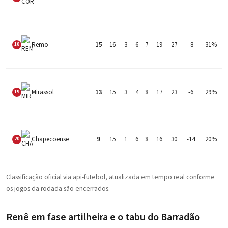
Remo
15
16
3
6
7
19
27
-8
31%
18
Mirassol
13
15
3
4
8
17
23
-6
29%
19
Chapecoense
9
15
1
6
8
16
30
-14
20%
20
Classificação oficial via api-futebol, atualizada em tempo real conforme
os jogos da rodada são encerrados.
Renê em fase artilheira e o tabu do Barradão