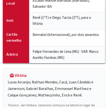
Estádio Manoel Barradas (Barradão),
Local
Salvador-BA
Renê (1ºT) e Diego Tarzia (2ºT), para o
Gols
Vitória
Cartão
Bernabei (Internacional), por dois amarelos
vermelho
Felipe Fernandes de Lima (MG) · VAR: Marco
Árbitro
Aurélio Fazekas (MG)
🦁 Vitória
Lucas Arcanjo; Nathan Mendes, Cacá, Luan Cândido e
Jamerson; Gabriel
Baralhas
,
Emmanuel Martínez
e
Caíque Gonçalves;
Matheuzinho
, Erick e Renê.
Técnico:
Jair Ventura
. Jamerson começou na lateral no lugar de