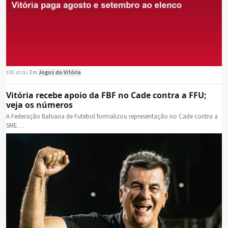
10h atrás
·
Em
Jogos do Vitória
Vitória recebe apoio da FBF no Cade contra a FFU;
veja os números
A Federação Bahiana de Futebol formalizou representação no Cade contra a
SME…