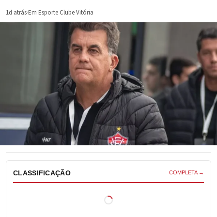
1d atrás
·
Em Esporte Clube Vitória
CLASSIFICAÇÃO
COMPLETA →