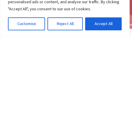
personalised ads or content, and analyse our traffic. By clicking
"Accept All", you consent to our use of cookies.
Customise
Reject All
Accept All
NOTÍCIAS
Transfer ban do Vitória: pode perder pontos ou
ser rebaixado?
2d atrás
·
Em Notícias