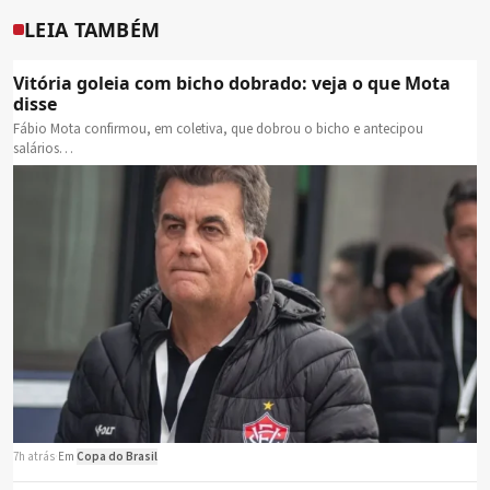
LEIA TAMBÉM
Vitória goleia com bicho dobrado: veja o que Mota
disse
Fábio Mota confirmou, em coletiva, que dobrou o bicho e antecipou
salários…
7h atrás
·
Em
Copa do Brasil