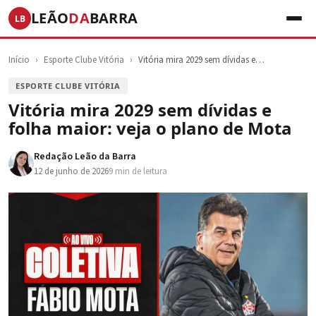
LEÃO
DA
BARRA
LB
Início
›
Esporte Clube Vitória
›
Vitória mira 2029 sem dívidas e…
ESPORTE CLUBE VITÓRIA
Vitória mira 2029 sem dívidas e
folha maior: veja o plano de Mota
Redação Leão da Barra
12 de junho de 2026
9 min de leitura