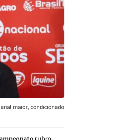
larial maior, condicionado
campeonato
rubro-