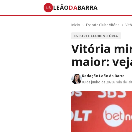
LEÃO
DA
BARRA
LB
Início
›
Esporte Clube Vitória
›
Vit
ESPORTE CLUBE VITÓRIA
Vitória mi
maior: vej
Redação Leão da Barra
08 de junho de 2026
6 min de lei