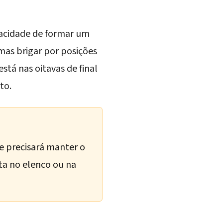
pacidade de formar um
mas brigar por posições
á está nas oitavas de final
sto
.
 e precisará manter o
a no elenco ou na