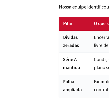
Nossa equipe identifico
Pilar
O que s
Dívidas
Encerra
zeradas
livre d
Série A
Condiçã
mantida
plano se
Folha
Exemplo
ampliada
contrat