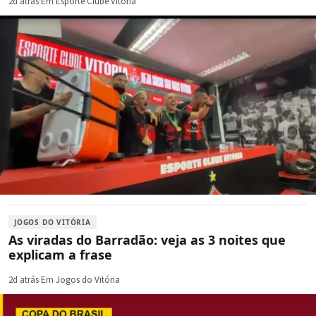
2d atrás
·
Em Esporte Clube Vitória
JOGOS DO VITÓRIA
As viradas do Barradão: veja as 3 noites que
explicam a frase
2d atrás
·
Em Jogos do Vitória