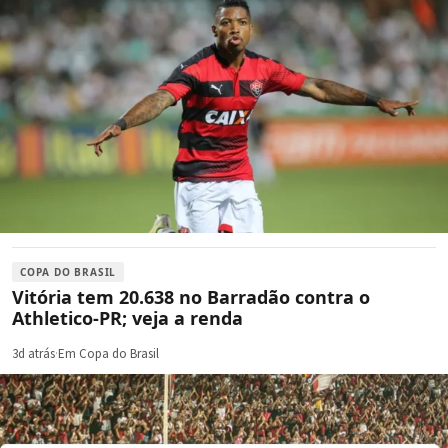
COPA DO BRASIL
Vitória tem 20.638 no Barradão contra o
Athletico-PR; veja a renda
3d atrás
·
Em Copa do Brasil