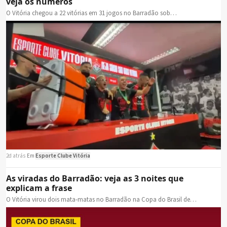
veja os números
O Vitória chegou a 22 vitórias em 31 jogos no Barradão sob…
2d atrás
·
Em
Esporte Clube Vitória
As viradas do Barradão: veja as 3 noites que
explicam a frase
O Vitória virou dois mata-matas no Barradão na Copa do Brasil de…