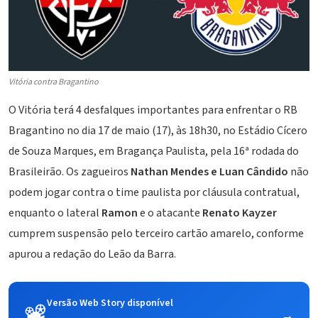
Vitória contra Bragantino
O Vitória terá 4 desfalques importantes para enfrentar o RB
Bragantino no dia 17 de maio (17), às 18h30, no Estádio Cícero
de Souza Marques, em Bragança Paulista, pela 16ª rodada do
Brasileirão. Os zagueiros
Nathan Mendes e Luan Cândido
não
podem jogar contra o time paulista por cláusula contratual,
enquanto o lateral
Ramon
e o atacante
Renato Kayzer
cumprem suspensão pelo terceiro cartão amarelo, conforme
apurou a redação do Leão da Barra.
Versão Web Story disponível
📽️
→