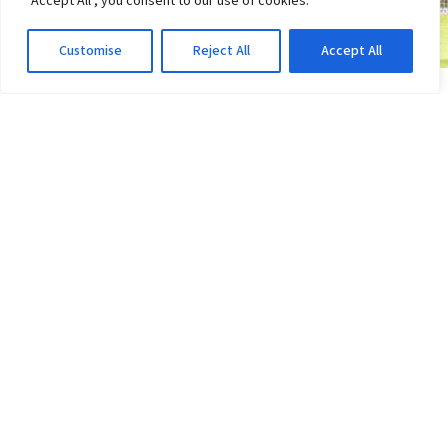
"Accept All", you consent to our use of cookies.
Customise
Reject All
Accept All
COPA DO BRASIL
Vitória x Athletico-PR: Ventura provoca rival;
veja o que disse
3d atrás
·
Em Copa do Brasil