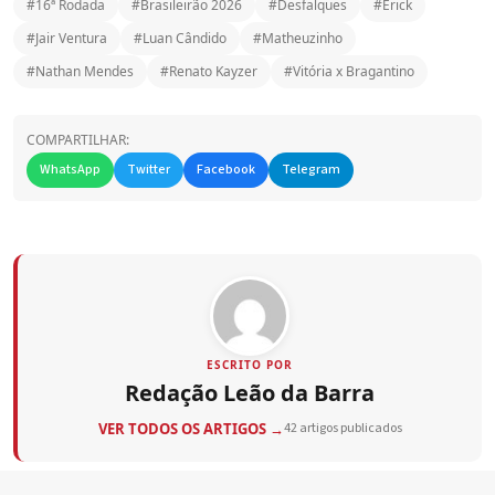
#16ª Rodada
#Brasileirão 2026
#Desfalques
#Erick
#Jair Ventura
#Luan Cândido
#Matheuzinho
#Nathan Mendes
#Renato Kayzer
#Vitória x Bragantino
COMPARTILHAR:
WhatsApp
Twitter
Facebook
Telegram
ESCRITO POR
Redação Leão da Barra
VER TODOS OS ARTIGOS →
42 artigos publicados