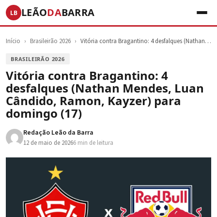
LEÃO
DA
BARRA
LB
Início
›
Brasileirão 2026
›
Vitória contra Bragantino: 4 desfalques (Nathan…
BRASILEIRÃO 2026
Vitória contra Bragantino: 4
desfalques (Nathan Mendes, Luan
Cândido, Ramon, Kayzer) para
domingo (17)
Redação Leão da Barra
12 de maio de 2026
6 min de leitura