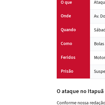
O que
Ataqu
Onde
Av. D
Quando
Sábad
Como
Bolas
Feridos
Motor
Prisão
Suspe
O ataque no Itapuã
Conforme nossa redação 