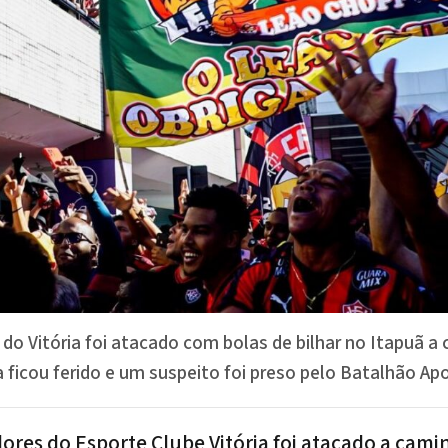
do Vitória foi atacado com bolas de bilhar no Itapuã a 
 ficou ferido e um suspeito foi preso pelo Batalhão Apo
dores do
Esporte Clube Vitória
foi atacado a cam