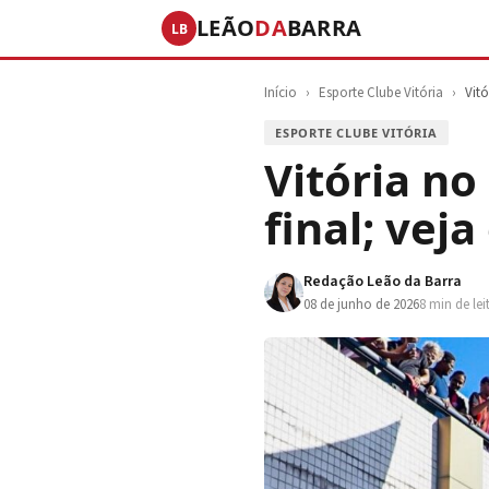
LEÃO
DA
BARRA
LB
Início
›
Esporte Clube Vitória
›
Vit
ESPORTE CLUBE VITÓRIA
Vitória no
final; vej
Redação Leão da Barra
08 de junho de 2026
8 min de lei