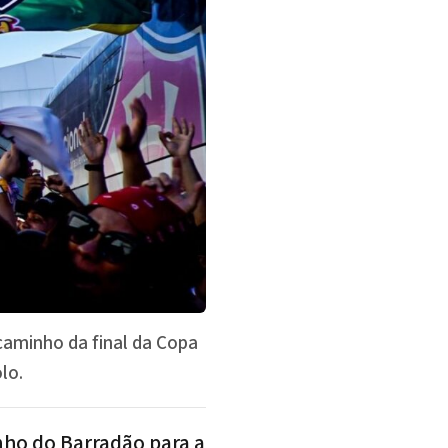
caminho da final da Copa
lo.
inho do
Barradão
para a