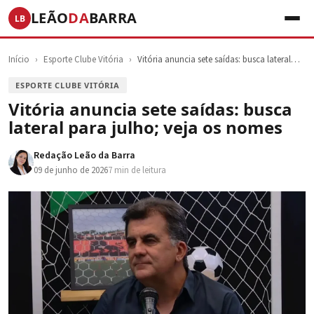
LEÃO
DA
BARRA
LB
Início
›
Esporte Clube Vitória
›
Vitória anuncia sete saídas: busca lateral…
ESPORTE CLUBE VITÓRIA
Vitória anuncia sete saídas: busca
lateral para julho; veja os nomes
Redação Leão da Barra
09 de junho de 2026
7 min de leitura