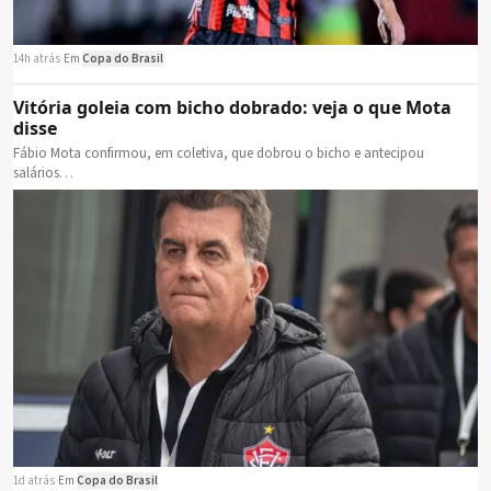
14h atrás
·
Em
Copa do Brasil
Vitória goleia com bicho dobrado: veja o que Mota
disse
Fábio Mota confirmou, em coletiva, que dobrou o bicho e antecipou
salários…
1d atrás
·
Em
Copa do Brasil