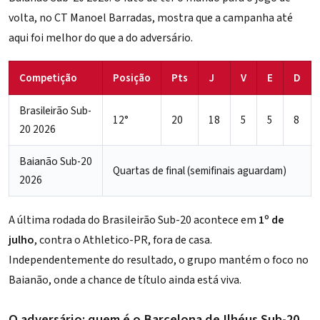
volta, no CT Manoel Barradas, mostra que a campanha até
aqui foi melhor do que a do adversário.
Competição
Posição
Pts
J
V
E
D
Brasileirão Sub-
12°
20
18
5
5
8
20 2026
Baianão Sub-20
Quartas de final (semifinais aguardam)
2026
A última rodada do Brasileirão Sub-20 acontece em
1º de
julho
, contra o Athletico-PR, fora de casa.
Independentemente do resultado, o grupo mantém o foco no
Baianão, onde a chance de título ainda está viva.
O adversário: quem é o Barcelona de Ilhéus Sub-20