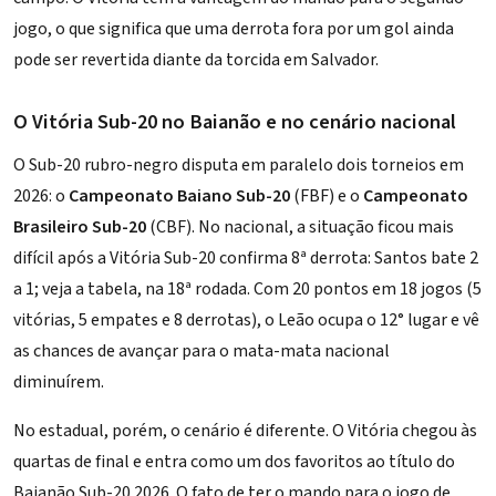
jogo, o que significa que uma derrota fora por um gol ainda
pode ser revertida diante da torcida em Salvador.
O Vitória Sub-20 no Baianão e no cenário nacional
O Sub-20 rubro-negro disputa em paralelo dois torneios em
2026: o
Campeonato Baiano Sub-20
(FBF) e o
Campeonato
Brasileiro Sub-20
(CBF). No nacional, a situação ficou mais
difícil após a
Vitória Sub-20 confirma 8ª derrota: Santos bate 2
a 1; veja a tabela
, na 18ª rodada. Com 20 pontos em 18 jogos (5
vitórias, 5 empates e 8 derrotas), o Leão ocupa o 12° lugar e vê
as chances de avançar para o mata-mata nacional
diminuírem.
No estadual, porém, o cenário é diferente. O Vitória chegou às
quartas de final e entra como um dos favoritos ao título do
Baianão Sub-20 2026. O fato de ter o mando para o jogo de