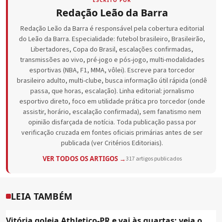
ESCRITO POR
Redação Leão da Barra
Redação Leão da Barra é responsável pela cobertura editorial
do Leão da Barra. Especialidade: futebol brasileiro, Brasileirão,
Libertadores, Copa do Brasil, escalações confirmadas,
transmissões ao vivo, pré-jogo e pós-jogo, multi-modalidades
esportivas (NBA, F1, MMA, vôlei). Escreve para torcedor
brasileiro adulto, multi-clube, busca informação útil rápida (ondê
passa, que horas, escalação). Linha editorial: jornalismo
esportivo direto, foco em utilidade prática pro torcedor (onde
assistir, horário, escalação confirmada), sem fanatismo nem
opinião disfarçada de notícia. Toda publicação passa por
verificação cruzada em fontes oficiais primárias antes de ser
publicada (ver Critérios Editoriais).
VER TODOS OS ARTIGOS →
317 artigos publicados
LEIA TAMBÉM
Vitória goleia Athletico-PR e vai às quartas; veja o