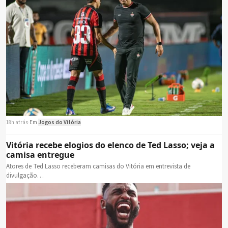
18h atrás
·
Em
Jogos do Vitória
Vitória recebe elogios do elenco de Ted Lasso; veja a
camisa entregue
Atores de Ted Lasso receberam camisas do Vitória em entrevista de
divulgação…