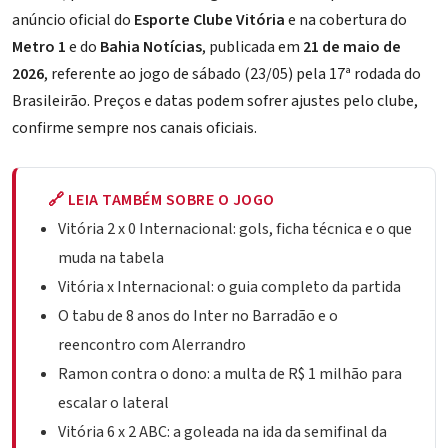
anúncio oficial do
Esporte Clube Vitória
e na cobertura do
Metro 1
e do
Bahia Notícias
, publicada em
21 de maio de
2026
, referente ao jogo de sábado (23/05) pela 17ª rodada do
Brasileirão. Preços e datas podem sofrer ajustes pelo clube,
confirme sempre nos canais oficiais.
🔗 LEIA TAMBÉM SOBRE O JOGO
Vitória 2 x 0 Internacional: gols, ficha técnica e o que
muda na tabela
Vitória x Internacional: o guia completo da partida
O tabu de 8 anos do Inter no Barradão e o
reencontro com Alerrandro
Ramon contra o dono: a multa de R$ 1 milhão para
escalar o lateral
Vitória 6 x 2 ABC: a goleada na ida da semifinal da