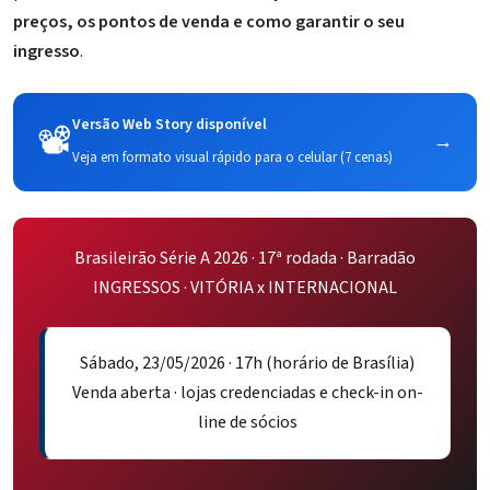
preços, os pontos de venda e como garantir o seu
ingresso
.
Versão Web Story disponível
📽️
→
Veja em formato visual rápido para o celular (7 cenas)
Brasileirão Série A 2026 · 17ª rodada · Barradão
INGRESSOS · VITÓRIA x INTERNACIONAL
Sábado, 23/05/2026 · 17h (horário de Brasília)
Venda aberta · lojas credenciadas e check-in on-
line de sócios