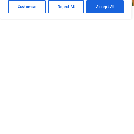
Customise
Reject All
Accept All
COPA DO BRASIL
Vitória tem 6 desfalques contra o Athletico-PR;
veja a escalação
3d atrás
·
Em Copa do Brasil