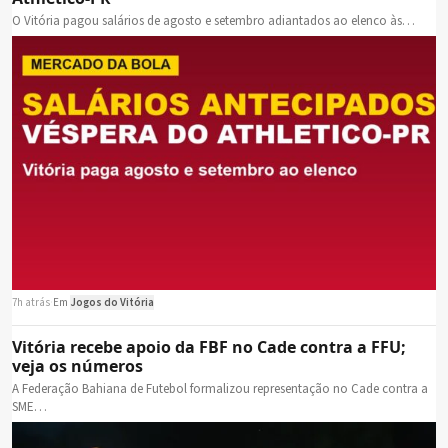
O Vitória pagou salários de agosto e setembro adiantados ao elenco às…
7h atrás
·
Em
Jogos do Vitória
Vitória recebe apoio da FBF no Cade contra a FFU;
veja os números
A Federação Bahiana de Futebol formalizou representação no Cade contra a
SME…