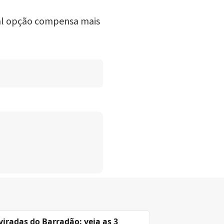
ual opção compensa mais
viradas do Barradão: veja as 3