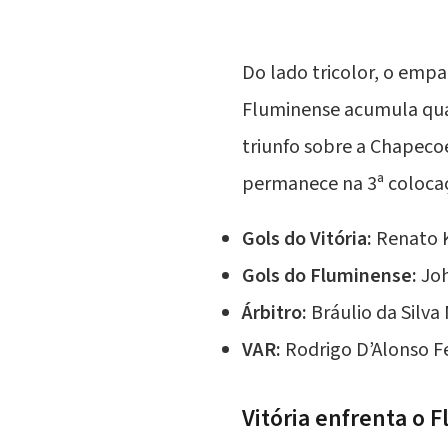
Do lado tricolor, o emp
Fluminense acumula qua
triunfo sobre a Chapecoe
permanece na 3ª coloca
Gols do Vitória:
Renato 
Gols do Fluminense:
Joh
Árbitro:
Bráulio da Silva
VAR:
Rodrigo D’Alonso Fe
Vitória enfrenta o 