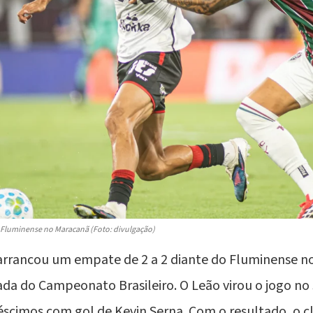
o Fluminense no Maracanã (Foto: divulgação)
rrancou um empate de 2 a 2 diante do Fluminense n
dada do
Campeonato Brasileiro
. O Leão virou o jogo n
réscimos com gol de Kevin Serna. Com o resultado, o 