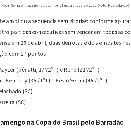
Kevin Serna empata nos acréscimos e frustra virada do Leão (Foto: Reprodução)
ate ampliou a sequência sem vitórias: conforme apura
tro partidas consecutivas sem vencer em todas as c
nse em 26 de abril, duas derrotas e dois empates nes
ção com 27 pontos.
Kayzer
(pênalti, 17’/2ºT) e Renê (21’/2ºT)
n Kennedy (35’/1ºT) e Kevin Serna (46’/2ºT)
 Machado (SC)
rreira (SC)
Flamengo na Copa do Brasil pelo
Barradão