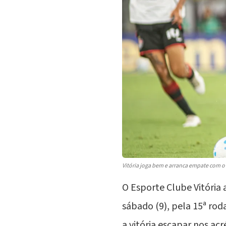
Vitória joga bem e arranca empate com 
O
Esporte Clube Vitória
a
sábado (9), pela 15ª ro
a vitória escapar nos ac