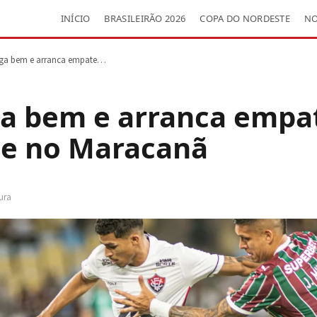
INÍCIO
BRASILEIRÃO 2026
COPA DO NORDESTE
NO
joga bem e arranca empate…
oga bem e arranca empa
e no Maracanã
tura