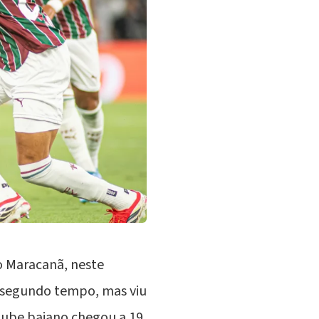
o Maracanã, neste
o segundo tempo, mas viu
clube baiano chegou a 19