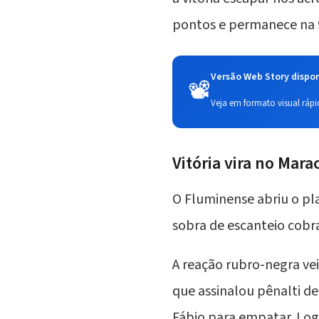
pontos e permanece na 9
Versão Web Story dispon
📽️
Veja em formato visual rápid
Vitória vira no Mar
O Fluminense abriu o pl
sobra de escanteio cobr
A reação rubro-negra ve
que assinalou pênalti d
Fábio para empatar. Log