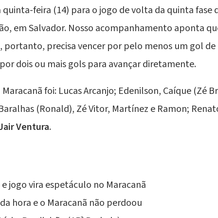
quinta-feira (14) para o jogo de volta da quinta fase
ão, em Salvador. Nosso acompanhamento aponta que 
 e, portanto, precisa vencer por pelo menos um gol de 
 por dois ou mais gols para avançar diretamente.
o Maracanã foi: Lucas Arcanjo; Edenilson, Caíque (Zé B
Baralhas
(
Ronald
), Zé Vitor, Martínez e Ramon; Renat
Jair Ventura
.
 e jogo vira espetáculo no Maracanã
oda hora e o Maracanã não perdoou