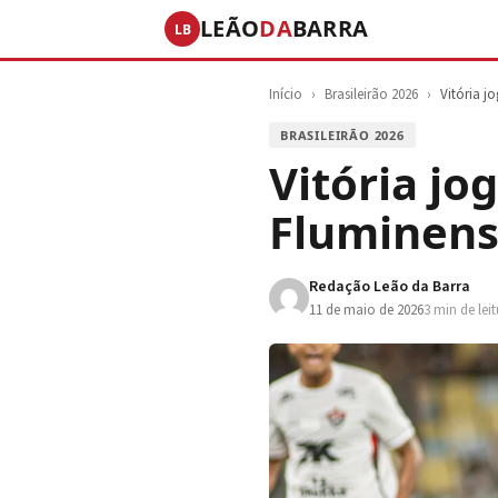
LEÃO
DA
BARRA
LB
Início
›
Brasileirão 2026
›
Vitória 
BRASILEIRÃO 2026
Vitória j
Fluminens
Redação Leão da Barra
11 de maio de 2026
3 min de lei