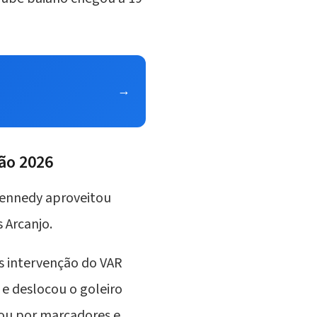
→
rão 2026
Kennedy aproveitou
 Arcanjo
.
s intervenção do VAR
 e deslocou o goleiro
ou por marcadores e