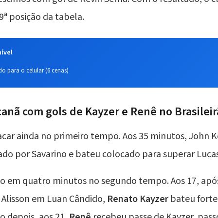
ª posição da tabela.
ível
o para o celular (6 cenas)
acanã com gols de Kayzer e Renê no Brasilei
acar ainda no primeiro tempo. Aos 35 minutos, John 
ado por Savarino e bateu colocado para superar
Lucas
io em quatro minutos no segundo tempo. Aos 17, apó
e Alisson em Luan Cândido,
Renato Kayzer
bateu forte
o depois, aos 21,
Renê
recebeu passe de Kayzer, pass