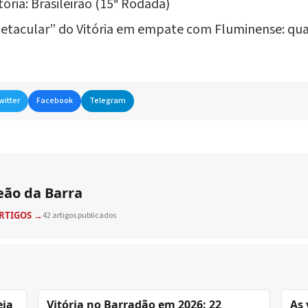
ória: Brasileirão (15ª Rodada)
spetacular” do Vitória em empate com Fluminense: q
witter
Facebook
Telegram
eão da Barra
ARTIGOS →
42 artigos publicados
eja
Vitória no Barradão em 2026: 22
As 