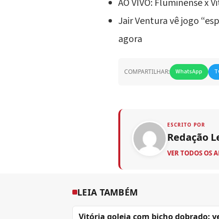
AO VIVO: Fluminense x Vit
Jair Ventura vê jogo “e
agora
COMPARTILHAR:
WhatsApp
T
ESCRITO POR
Redação L
VER TODOS OS 
LEIA TAMBÉM
Vitória goleia com bicho dobrado: v