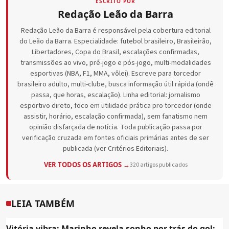
ESCRITO POR
Redação Leão da Barra
Redação Leão da Barra é responsável pela cobertura editorial
do Leão da Barra. Especialidade: futebol brasileiro, Brasileirão,
Libertadores, Copa do Brasil, escalações confirmadas,
transmissões ao vivo, pré-jogo e pós-jogo, multi-modalidades
esportivas (NBA, F1, MMA, vôlei). Escreve para torcedor
brasileiro adulto, multi-clube, busca informação útil rápida (ondê
passa, que horas, escalação). Linha editorial: jornalismo
esportivo direto, foco em utilidade prática pro torcedor (onde
assistir, horário, escalação confirmada), sem fanatismo nem
opinião disfarçada de notícia. Toda publicação passa por
verificação cruzada em fontes oficiais primárias antes de ser
publicada (ver Critérios Editoriais).
VER TODOS OS ARTIGOS →
320 artigos publicados
LEIA TAMBÉM
Vitória vibra: Marinho revela sonho por trás do gol;