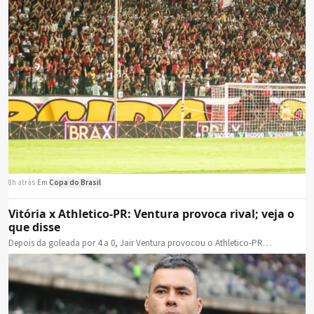
8h atrás
·
Em
Copa do Brasil
Vitória x Athletico-PR: Ventura provoca rival; veja o
que disse
Depois da goleada por 4 a 0, Jair Ventura provocou o Athletico-PR…