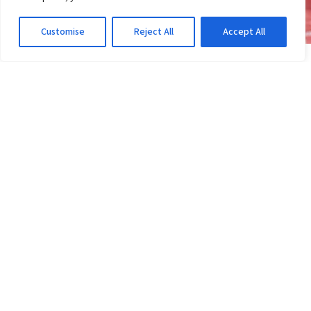
Customise
Reject All
Accept All
NOTÍCIAS
Transfer ban do Vitória: pode perder pontos ou
ser rebaixado?
2d atrás
·
Em Notícias