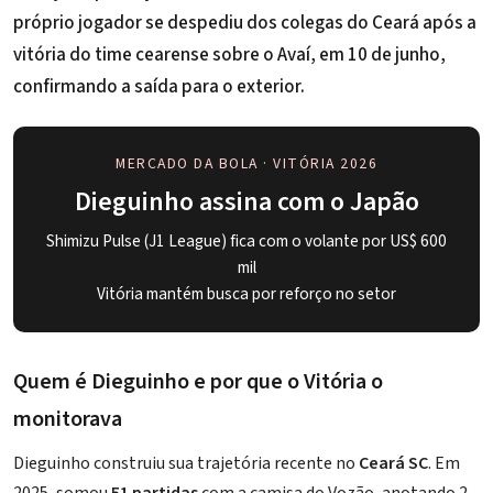
próprio jogador se despediu dos colegas do Ceará após a
vitória do time cearense sobre o Avaí, em 10 de junho,
confirmando a saída para o exterior.
MERCADO DA BOLA · VITÓRIA 2026
Dieguinho assina com o Japão
Shimizu Pulse (J1 League) fica com o volante por US$ 600
mil
Vitória mantém busca por reforço no setor
Quem é Dieguinho e por que o Vitória o
monitorava
Dieguinho construiu sua trajetória recente no
Ceará SC
. Em
2025, somou
51 partidas
com a camisa do Vozão, anotando 2