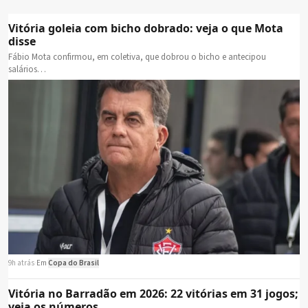
Vitória goleia com bicho dobrado: veja o que Mota
disse
Fábio Mota confirmou, em coletiva, que dobrou o bicho e antecipou
salários…
9h atrás
·
Em
Copa do Brasil
Vitória no Barradão em 2026: 22 vitórias em 31 jogos;
veja os números