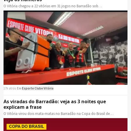
O Vitória chegou a 22 vitórias em 31 jogos no Barradão sob…
17h atrás
·
Em
Esporte Clube Vitória
As viradas do Barradão: veja as 3 noites que
explicam a frase
O Vitória virou dois mata-matas no Barradão na Copa do Brasil de…