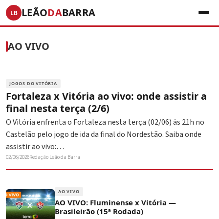
LEÃO
DA
BARRA
LB
AO VIVO
JOGOS DO VITÓRIA
Fortaleza x Vitória ao vivo: onde assistir a
final nesta terça (2/6)
O Vitória enfrenta o Fortaleza nesta terça (02/06) às 21h no
Castelão pelo jogo de ida da final do Nordestão. Saiba onde
assistir ao vivo:…
02/06/2026
Redação Leão da Barra
AO VIVO
AO VIVO: Fluminense x Vitória —
Brasileirão (15ª Rodada)