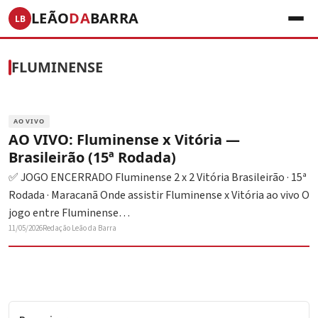
LEÃO
DA
BARRA
LB
FLUMINENSE
AO VIVO
AO VIVO: Fluminense x Vitória —
Brasileirão (15ª Rodada)
✅ JOGO ENCERRADO Fluminense 2 x 2 Vitória Brasileirão · 15ª
Rodada · Maracanã Onde assistir Fluminense x Vitória ao vivo O
jogo entre Fluminense…
11/05/2026
Redação Leão da Barra