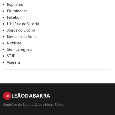
Esportes
Fluminense
Futebol
História do Vitória
Jogos do Vitória
Mercado da Bola
Notícias
Sem categoria
STJD
Viagens
LEÃO
DA
BARRA
LB
Conteúdo do Esporte Clube Vitória e Futebol