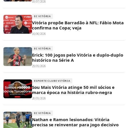
18/07/2026
EC VITÓRIA
Vitória propõe Barradão à NFL: Fábio Mota
confirma na Copa; veja
16/06/2026
EC VITÓRIA
Erick: 100 jogos pelo Vitória e duplo-duplo
histórico na Série A
29/05/2026
ESPORTE CLUBE VITÓRIA
Sou Mais Vitória atinge 50 mil sócios e
marca época na história rubro-negra
28/05/2026
EC VITÓRIA
Nathan e Ramon lesionados: Vitória
precisa se reinventar para jogo decisivo