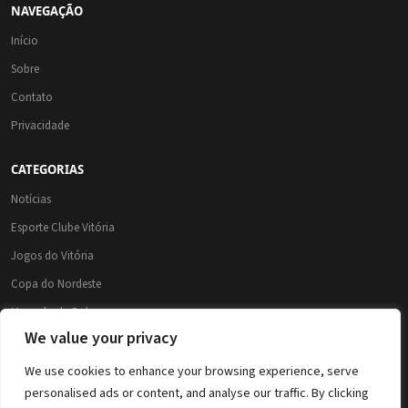
NAVEGAÇÃO
Início
Sobre
Contato
Privacidade
CATEGORIAS
Notícias
Esporte Clube Vitória
Jogos do Vitória
Copa do Nordeste
Mercado da Bola
We value your privacy
Brasileirão 2026
Brasileirão Série A
We use cookies to enhance your browsing experience, serve
personalised ads or content, and analyse our traffic. By clicking
Copa do Brasil