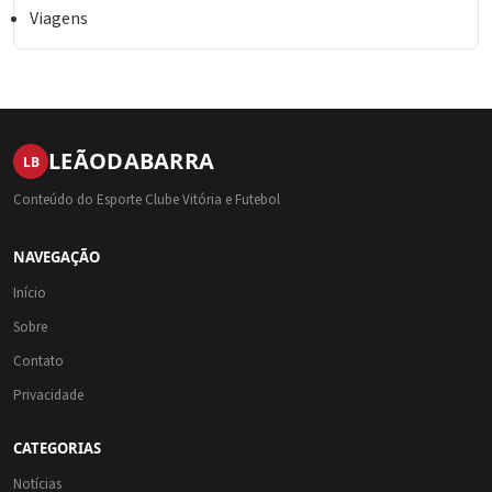
Viagens
LEÃO
DA
BARRA
LB
Conteúdo do Esporte Clube Vitória e Futebol
NAVEGAÇÃO
Início
Sobre
Contato
Privacidade
CATEGORIAS
Notícias