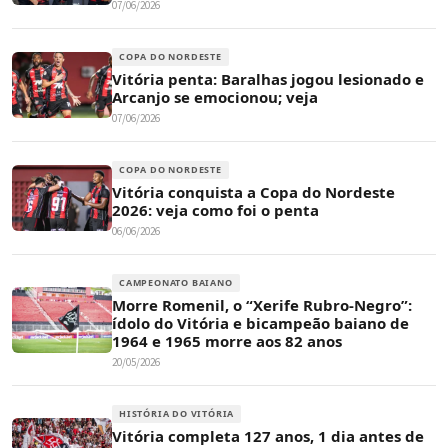
07/06/2026
COPA DO NORDESTE
Vitória penta: Baralhas jogou lesionado e
Arcanjo se emocionou; veja
07/06/2026
COPA DO NORDESTE
Vitória conquista a Copa do Nordeste
2026: veja como foi o penta
06/06/2026
CAMPEONATO BAIANO
Morre Romenil, o “Xerife Rubro-Negro”:
ídolo do Vitória e bicampeão baiano de
1964 e 1965 morre aos 82 anos
20/05/2026
HISTÓRIA DO VITÓRIA
Vitória completa 127 anos, 1 dia antes de