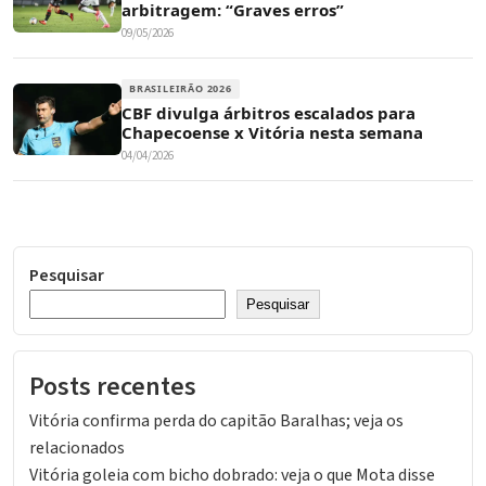
arbitragem: “Graves erros”
09/05/2026
BRASILEIRÃO 2026
CBF divulga árbitros escalados para
Chapecoense x Vitória nesta semana
04/04/2026
Pesquisar
Pesquisar
Posts recentes
Vitória confirma perda do capitão Baralhas; veja os
relacionados
Vitória goleia com bicho dobrado: veja o que Mota disse