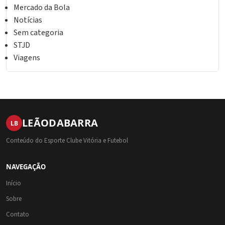
Mercado da Bola
Notícias
Sem categoria
STJD
Viagens
LEÃO
DA
BARRA
LB
Conteúdo do Esporte Clube Vitória e Futebol
NAVEGAÇÃO
Início
Sobre
Contato