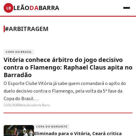
LEÃO
DA
BARRA
LB
#ARBITRAGEM
COPA DO BRASIL
Vitória conhece árbitro do jogo decisivo
contra o Flamengo: Raphael Claus apita no
Barradão
O Esporte Clube Vitória já sabe quem comandará o apito do
duelo decisivo contra o Flamengo, pela volta da 5ª fase da
Copa do Brasil.…
12/05/2026
Redação Leão da Barra
COPA DO NORDESTE
Eliminado para o Vitória, Ceará critica