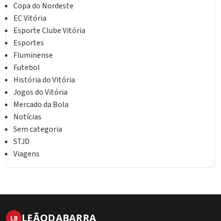
Copa do Nordeste
EC Vitória
Esporte Clube Vitória
Esportes
Fluminense
Futebol
História do Vitória
Jogos do Vitória
Mercado da Bola
Notícias
Sem categoria
STJD
Viagens
LEÃO
DA
BARRA
LB