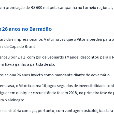
ram premiação de R$ 600 mil pela campanha no torneio regional, 
e 26 anos no Barradão
partida é impressionante. A última vez que o Vitória perdeu para 
se da Copa do Brasil.
venceu por 2 a 1, com gol de Leonardo (Manoel descontou para o
 havia ganho a partida de ida.
 coleciona 26 anos invicto como mandante diante do adversário.
 em casa, o Vitória soma 10 jogos seguidos de invencibilidade con
guar em qualquer circunstância foi em 2018, na primeira fase da
ra o alvinegro.
s na história começa, portanto, com vantagem psicológica clara 