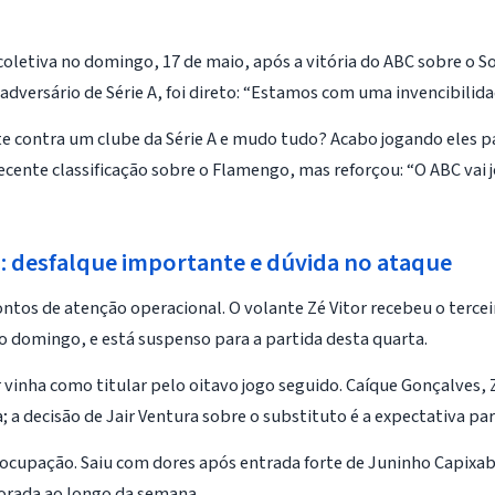
oletiva no domingo, 17 de maio, após a vitória do ABC sobre o S
adversário de Série A, foi direto: “Estamos com uma invencibilida
e contra um clube da Série A e mudo tudo? Acabo jogando eles pa
 recente classificação sobre o Flamengo, mas reforçou: “O ABC vai
a: desfalque importante e dúvida no ataque
tos de atenção operacional. O volante Zé Vitor recebeu o tercei
no domingo, e está suspenso para a partida desta quarta.
 vinha como titular pelo oitavo jogo seguido. Caíque Gonçalves,
; a decisão de
Jair Ventura
sobre o substituto é a expectativa par
reocupação. Saiu com dores após entrada forte de Juninho Capixab
torada ao longo da semana.