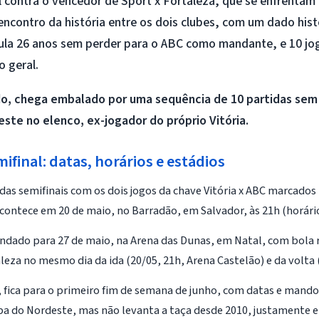
l contra o vencedor de Sport x Fortaleza, que se enfrentam 
encontro da história entre os dois clubes, com um dado his
la 26 anos sem perder para o ABC como mandante, e 10 jo
o geral.
ado, chega embalado por uma sequência de 10 partidas sem
este no elenco, ex-jogador do próprio Vitória.
ifinal: datas, horários e estádios
das semifinais com os dois jogos da chave Vitória x ABC marcados 
acontece em 20 de maio, no Barradão, em Salvador, às 21h (horário 
ndado para 27 de maio, na Arena das Dunas, em Natal, com bola r
leza no mesmo dia da ida (20/05, 21h, Arena Castelão) e da volta (
, fica para o primeiro fim de semana de junho, com datas e mando
pa do Nordeste, mas não levanta a taça desde 2010, justamente em