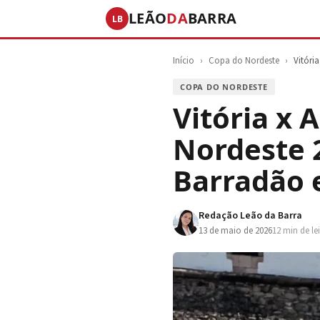
LEÃO
DA
BARRA
LB
Início
›
Copa do Nordeste
›
Vitóri
COPA DO NORDESTE
Vitória x 
Nordeste 2
Barradão 
Redação Leão da Barra
13 de maio de 2026
12 min de le