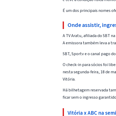
É um dos principais nomes ofe
Onde assistir, ing
A TV Aratu, afiliada do SBT na
A emissora também leva a tran
SBT, Sportv e o canal pago d
O check-in para sócios foi lib
nesta segunda-feira, 18 de mai
Vitória.
Há bilhetagem reservada tamb
ficar sem o ingresso garanti
Vitória x ABC na semi