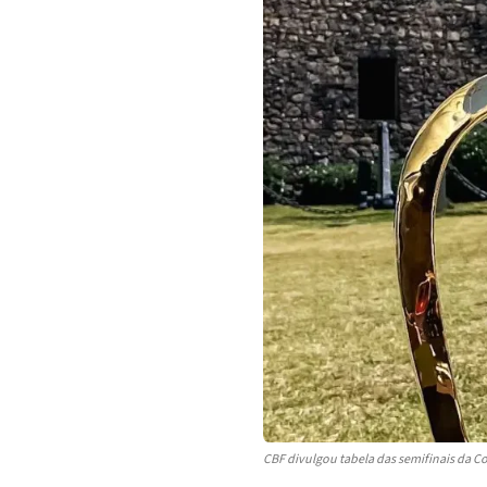
CBF divulgou tabela das semifinais da C