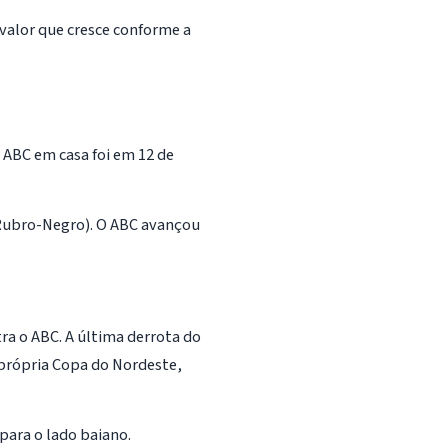
valor que cresce conforme a
o ABC em casa foi em 12 de
 Rubro-Negro). O ABC avançou
tra o ABC. A última derrota do
 própria Copa do Nordeste,
para o lado baiano.