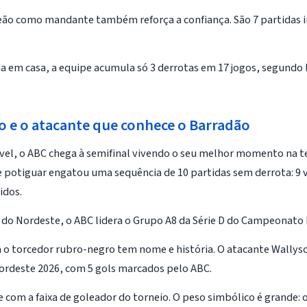
ão como mandante também reforça a confiança. São 7 partidas i
a em casa, a equipe acumula só 3 derrotas em 17 jogos, segund
to e o atacante que conhece o Barradão
ável, o ABC chega à semifinal vivendo o seu melhor momento na
 potiguar engatou uma sequência de 10 partidas sem derrota: 9 v
idos.
 do Nordeste, o ABC lidera o Grupo A8 da Série D do Campeonato 
o torcedor rubro-negro tem nome e história. O atacante Wallyson
Nordeste 2026, com 5 gols marcados pelo ABC.
e com a faixa de goleador do torneio. O peso simbólico é grande: o