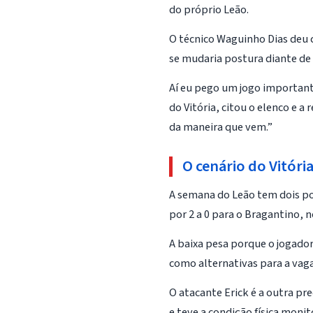
do próprio Leão.
O técnico Waguinho Dias deu c
se mudaria postura diante de 
Aí eu pego um jogo important
do Vitória, citou o elenco e a
da maneira que vem.”
O cenário do Vitóri
A semana do Leão tem dois pon
por 2 a 0 para o Bragantino, 
A baixa pesa porque o jogador
como alternativas para a vaga
O atacante Erick é a outra p
e teve a condição física moni