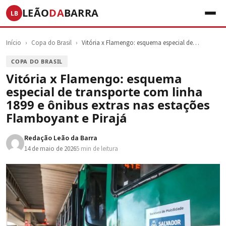
LEÃO
DA
BARRA
LB
Início
›
Copa do Brasil
›
Vitória x Flamengo: esquema especial de…
COPA DO BRASIL
Vitória x Flamengo: esquema
especial de transporte com linha
1899 e ônibus extras nas estações
Flamboyant e Pirajá
Redação Leão da Barra
14 de maio de 2026
5 min de leitura