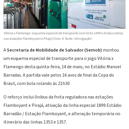
Vitória x Flamengo: esquema especial de transporte com linha 1899 e ônibus extras
nas estações Flamboyant e Pirajá (Foto: A Tarde / divulgação)
A
Secretaria de Mobilidade de Salvador (Semob)
montou
um esquema especial de transporte para o jogo Vitória x
Flamengo desta quinta-feira, 14 de maio, no Estádio Manoel
Barradas. A partida vale pelos 16 avos de final da Copa do
Brasil, com bola rolando às 21h30.
O reforço inclui ônibus da frota reguladora nas estações
Flamboyant e Pirajá, ativação da linha especial 1899 Estádio
Barradão
/ Estação Flamboyant, e alteração temporária no
itinerário das linhas 1353 e 1357.