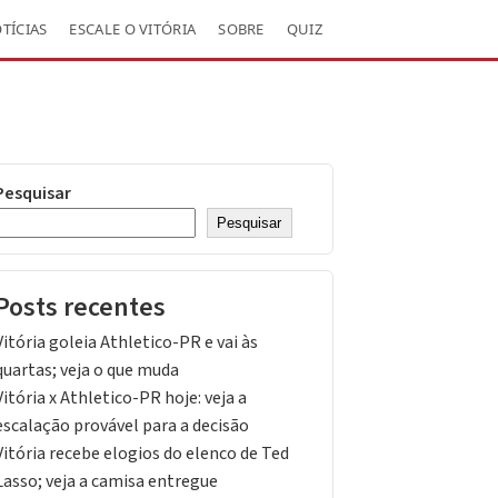
TÍCIAS
ESCALE O VITÓRIA
SOBRE
QUIZ
Pesquisar
Pesquisar
Posts recentes
Vitória goleia Athletico-PR e vai às
quartas; veja o que muda
Vitória x Athletico-PR hoje: veja a
escalação provável para a decisão
Vitória recebe elogios do elenco de Ted
Lasso; veja a camisa entregue