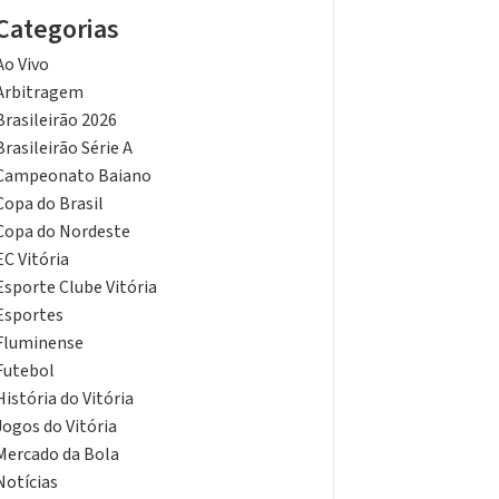
Categorias
Ao Vivo
Arbitragem
Brasileirão 2026
Brasileirão Série A
Campeonato Baiano
Copa do Brasil
Copa do Nordeste
EC Vitória
Esporte Clube Vitória
Esportes
Fluminense
Futebol
História do Vitória
Jogos do Vitória
Mercado da Bola
Notícias