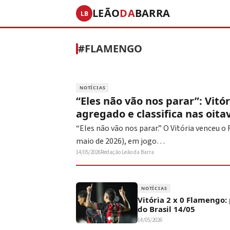
LEÃO
DA
BARRA
LB
#FLAMENGO
NOTÍCIAS
“Eles não vão nos parar”: Vitó
agregado e classifica nas oita
“Eles não vão nos parar.” O Vitória venceu o
maio de 2026), em jogo…
14/05/2026
Redação Leão da Barra
NOTÍCIAS
Vitória 2 x 0 Flamengo:
do Brasil 14/05
14/05/2026