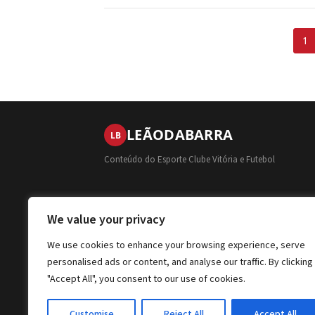
Paginação
1
de
posts
LEÃO
DA
BARRA
LB
Conteúdo do Esporte Clube Vitória e Futebol
We value your privacy
We use cookies to enhance your browsing experience, serve
personalised ads or content, and analyse our traffic. By clicking
"Accept All", you consent to our use of cookies.
Customise
Reject All
Accept All