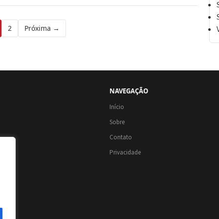
2
Próxima →
NAVEGAÇÃO
Início
Sobre
Contato
Privacidade