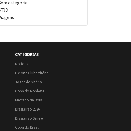
Sem categoria
STJD
Viagens
CATEGORIAS
Notícias
Esporte Clube Vitória
Jogos do Vitória
Copa do Nordeste
Mercado da Bola
Brasileirão 2026
Brasileirão Série A
Copa do Brasil