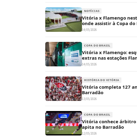
NOTÍCIAS
Vitória x Flamengo nest
onde assistir à Copa do 
14/05/2026
COPA DO BRASIL
Vitória x Flamengo: es
extras nas estações Fla
14/05/2026
HISTÓRIA DO VITÓRIA
Vitória completa 127 an
Barradão
13/05/2026
COPA DO BRASIL
Vitória conhece árbitro
apita no Barradão
12/05/2026