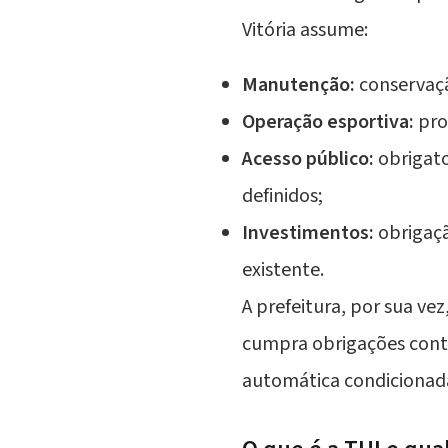
Vitória assume:
Manutenção:
conservaçã
Operação esportiva:
pro
Acesso público:
obrigato
definidos;
Investimentos:
obrigaçã
existente.
A prefeitura, por sua ve
cumpra obrigações contra
automática condicionad