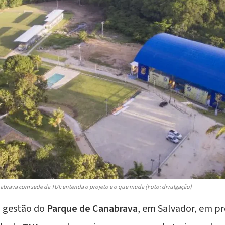
nabrava com sede da TUI: entenda o projeto e o que muda (Foto: divulgação)
 a gestão do
Parque de Canabrava
, em Salvador, em 