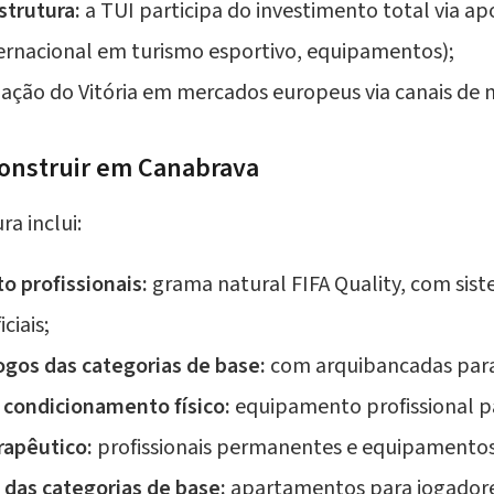
strutura:
a TUI participa do investimento total via ap
ternacional em turismo esportivo, equipamentos);
ação do Vitória em mercados europeus via canais de 
 construir em Canabrava
ra inclui:
 profissionais:
grama natural FIFA Quality, com si
ciais;
jogos das categorias de base:
com arquibancadas para 
condicionamento físico:
equipamento profissional pa
rapêutico:
profissionais permanentes e equipamentos 
 das categorias de base:
apartamentos para jogadores