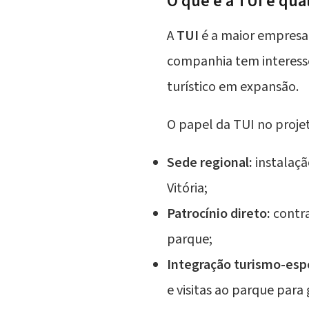
O que é a TUI e qua
A
TUI
é a maior empresa 
companhia tem interesse
turístico em expansão.
O papel da TUI no projet
Sede regional:
instalaçã
Vitória;
Patrocínio direto:
contra
parque;
Integração turismo-esp
e visitas ao parque para