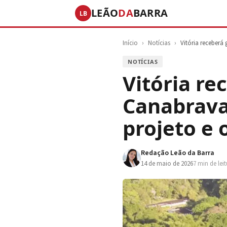
LEÃO
DA
BARRA
LB
Início
›
Notícias
›
Vitória receber
NOTÍCIAS
Vitória re
Canabrava
projeto e
Redação Leão da Barra
14 de maio de 2026
7 min de lei