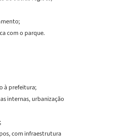
namento;
ica com o parque.
 à prefeitura;
ias internas, urbanização
;
pos, com infraestrutura