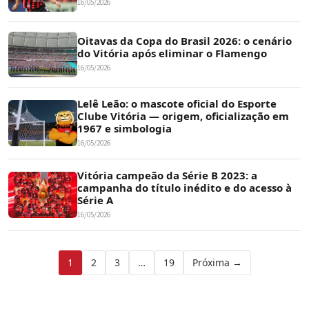
16/05/2026
Oitavas da Copa do Brasil 2026: o cenário
do Vitória após eliminar o Flamengo
16/05/2026
Lelê Leão: o mascote oficial do Esporte
Clube Vitória — origem, oficialização em
1967 e simbologia
16/05/2026
Vitória campeão da Série B 2023: a
campanha do título inédito e do acesso à
Série A
16/05/2026
Paginação
1
2
3
…
19
Próxima →
de