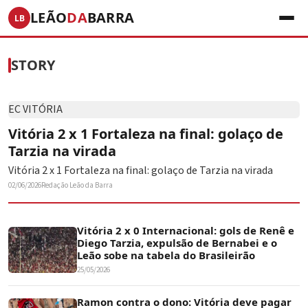
LEÃO
DA
BARRA
LB
STORY
EC VITÓRIA
Vitória 2 x 1 Fortaleza na final: golaço de
Tarzia na virada
Vitória 2 x 1 Fortaleza na final: golaço de Tarzia na virada
02/06/2026
Redação Leão da Barra
Vitória 2 x 0 Internacional: gols de Renê e
Diego Tarzia, expulsão de Bernabei e o
Leão sobe na tabela do Brasileirão
25/05/2026
Ramon contra o dono: Vitória deve pagar