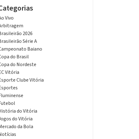
Categorias
Ao Vivo
Arbitragem
Brasileirão 2026
Brasileirão Série A
Campeonato Baiano
Copa do Brasil
Copa do Nordeste
EC Vitória
Esporte Clube Vitória
Esportes
Fluminense
Futebol
História do Vitória
Jogos do Vitória
Mercado da Bola
Notícias