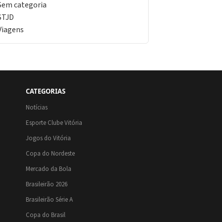
Sem categoria
STJD
Viagens
CATEGORIAS
Notícias
Esporte Clube Vitória
Jogos do Vitória
Copa do Nordeste
Mercado da Bola
Brasileirão 2026
Brasileirão Série A
Copa do Brasil