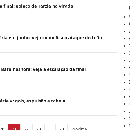
a final: golaço de Tarzia na virada
ória em junho: veja como fica o ataque do Leão
: Baralhas fora; veja a escalação da final
Série A: gols, expulsão e tabela
20
21
22
23
…
29
Próxima →