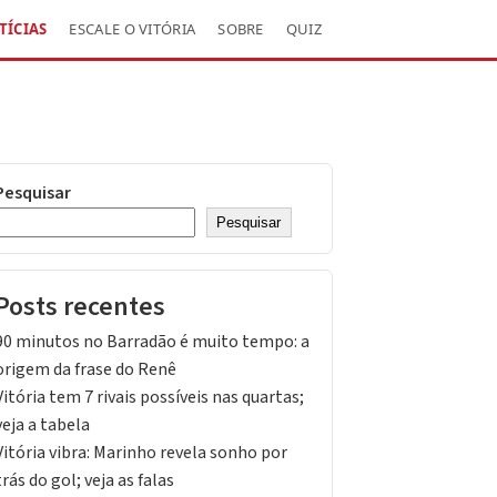
TÍCIAS
ESCALE O VITÓRIA
SOBRE
QUIZ
Pesquisar
Pesquisar
Posts recentes
90 minutos no Barradão é muito tempo: a
origem da frase do Renê
Vitória tem 7 rivais possíveis nas quartas;
veja a tabela
Vitória vibra: Marinho revela sonho por
trás do gol; veja as falas