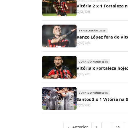
Vitória 2 x 1 Fortaleza n
02/06/2026
BRASILEIRÃO 2026
Renzo López fora do Vit
02/06/2026
COPA DO NORDESTE
Vitória x Fortaleza hoje
02/06/2026
COPA DO NORDESTE
Santos 3 x 1 Vitória na 
02/06/2026
Paginação
← Anterior
1
…
19