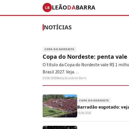
LEÃO
DA
BARRA
LB
NOTÍCIAS
COPA DO NORDESTE
Copa do Nordeste: penta vale R
O titulo da Copa do Nordeste vale R$ 1 milha
Brasil 2027. Veja…
03/06/2026
Redação Leão da Barra
COPA DO NORDESTE
Barradão esgotado: veja
03/06/2026