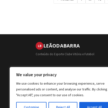
de
posts
LEÃO
DA
BARRA
LB
Conteúdo do Esporte Clube Vitória e Futebol
We value your privacy
We use cookies to enhance your browsing experience, serve
personalised ads or content, and analyse our traffic. By clicking
"Accept All", you consent to our use of cookies.
Customise
Reject All
Accept All