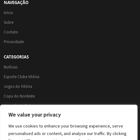
NAVEGAÇÃO
Início
Sobre
Contato
Privacidade
CATEGORIAS
Notícias
Esporte Clube Vitória
Jogos do Vitória
Copa do Nordeste
Mercado da Bola
We value your privacy
Brasileirão 2026
Brasileirão Série A
We use cookies to enhance your browsing experience, serve
personalised ads or content, and analyse our traffic. By clicking
Copa do Brasil