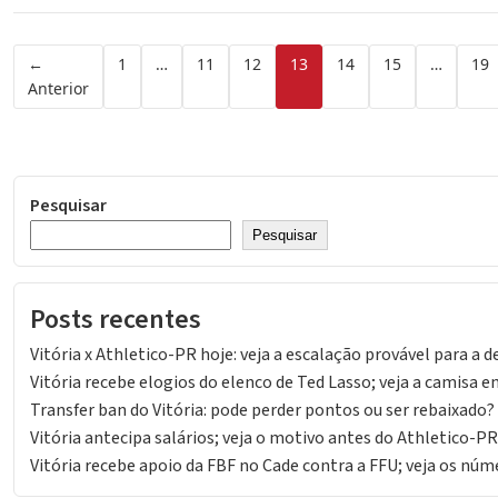
Paginação
←
1
…
11
12
13
14
15
…
19
Anterior
de
posts
Pesquisar
Pesquisar
Posts recentes
Vitória x Athletico-PR hoje: veja a escalação provável para a d
Vitória recebe elogios do elenco de Ted Lasso; veja a camisa 
Transfer ban do Vitória: pode perder pontos ou ser rebaixado?
Vitória antecipa salários; veja o motivo antes do Athletico-PR
Vitória recebe apoio da FBF no Cade contra a FFU; veja os núm