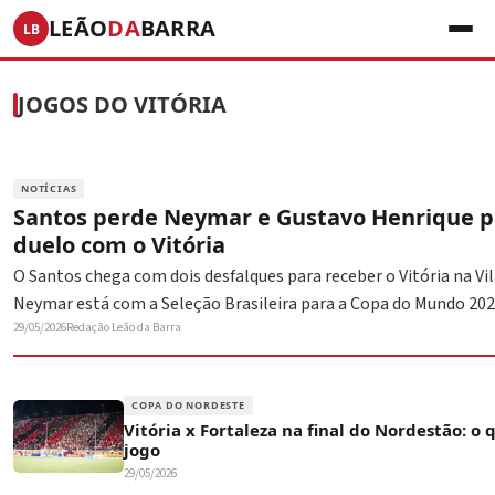
LEÃO
DA
BARRA
LB
JOGOS DO VITÓRIA
NOTÍCIAS
Santos perde Neymar e Gustavo Henrique p
duelo com o Vitória
O Santos chega com dois desfalques para receber o Vitória na Vi
Neymar está com a Seleção Brasileira para a Copa do Mundo 20
29/05/2026
Redação Leão da Barra
COPA DO NORDESTE
Vitória x Fortaleza na final do Nordestão: o
jogo
29/05/2026