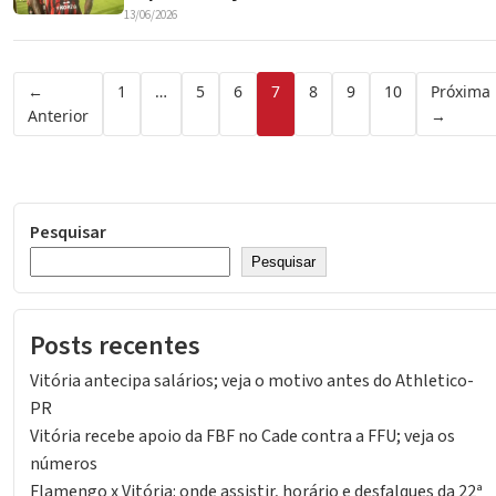
13/06/2026
Paginação
←
1
…
5
6
7
8
9
10
Próxima
Anterior
→
de
posts
Pesquisar
Pesquisar
Posts recentes
Vitória antecipa salários; veja o motivo antes do Athletico-
PR
Vitória recebe apoio da FBF no Cade contra a FFU; veja os
números
Flamengo x Vitória: onde assistir, horário e desfalques da 22ª