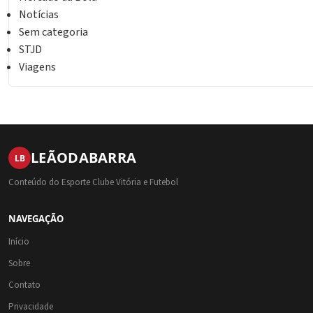
Notícias
Sem categoria
STJD
Viagens
LEÃO
DA
BARRA
LB
Conteúdo do Esporte Clube Vitória e Futebol
NAVEGAÇÃO
Início
Sobre
Contato
Privacidade