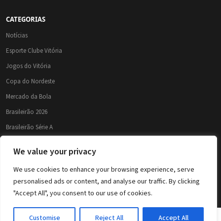
CATEGORIAS
Notícias
Esporte Clube Vitória
Jogos do Vitória
Copa do Nordeste
Mercado da Bola
Brasileirão 2026
Brasileirão Série A
Copa do Brasil
We value your privacy
We use cookies to enhance your browsing experience, serve
© 2026 Leão da Barra – Conteúdo do Esporte Clube Vitória e Futebol. Todos os
personalised ads or content, and analyse our traffic. By clicking
direitos reservados.
"Accept All", you consent to our use of cookies.
Conteúdo não oficial. Site feito por torcedores para torcedores.
Customise
Reject All
Accept All