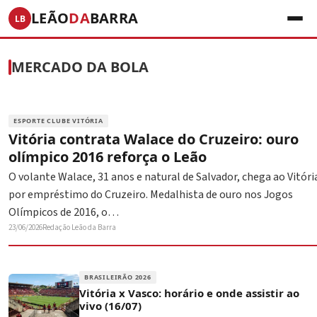
LEÃO
DA
BARRA
LB
MERCADO DA BOLA
ESPORTE CLUBE VITÓRIA
Vitória contrata Walace do Cruzeiro: ouro
olímpico 2016 reforça o Leão
O volante Walace, 31 anos e natural de Salvador, chega ao Vitóri
por empréstimo do Cruzeiro. Medalhista de ouro nos Jogos
Olímpicos de 2016, o…
23/06/2026
Redação Leão da Barra
BRASILEIRÃO 2026
Vitória x Vasco: horário e onde assistir ao
vivo (16/07)