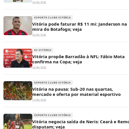
16/06/2026
ESPORTE CLUBE VITÓRIA
Vitória pode faturar R$ 11 mi: Janderson na
mira do Botafogo; veja
16/06/2026
EC VITÓRIA
Vitória propõe Barradão à NFL: Fábio Mota
confirma na Copa; veja
16/06/2026
ESPORTE CLUBE VITÓRIA
Vitória na pausa: Sub-20 nas quartas,
mercado e oferta por material esportivo
15/06/2026
ESPORTE CLUBE VITÓRIA
Vitória negocia saída de Neris: Ceará e Rem
disputam; veja