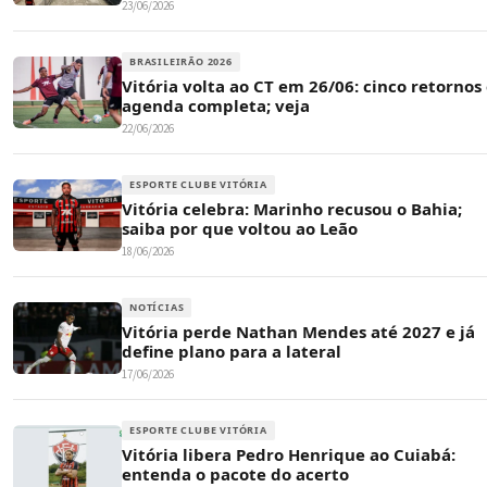
23/06/2026
BRASILEIRÃO 2026
Vitória volta ao CT em 26/06: cinco retornos
agenda completa; veja
22/06/2026
ESPORTE CLUBE VITÓRIA
Vitória celebra: Marinho recusou o Bahia;
saiba por que voltou ao Leão
18/06/2026
NOTÍCIAS
Vitória perde Nathan Mendes até 2027 e já
define plano para a lateral
17/06/2026
ESPORTE CLUBE VITÓRIA
Vitória libera Pedro Henrique ao Cuiabá:
entenda o pacote do acerto