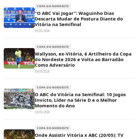
COPA DO NORDESTE
“O ABC Vai Jogar”: Waguinho Dias
Descarta Mudar de Postura Diante do
Vitória na Semifinal
19/05/2026
COPA DO NORDESTE
Wallyson, ex-Vitória, é Artilheiro da Copa
do Nordeste 2026 e Volta ao Barradão
Como Adversário
19/05/2026
COPA DO NORDESTE
O ABC do Vitória na Semifinal: 10 Jogos
Invicto, Líder na Série D e o Melhor
Momento do Ano
19/05/2026
COPA DO NORDESTE
Onde Assistir Vitória x ABC (20/05): TV