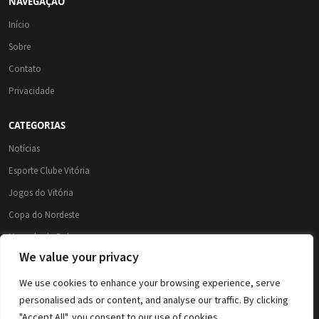
NAVEGAÇÃO
Início
Sobre
Contato
Privacidade
CATEGORIAS
Notícias
Esporte Clube Vitória
Jogos do Vitória
Copa do Nordeste
Mercado da Bola
We value your privacy
Brasileirão 2026
Brasileirão Série A
We use cookies to enhance your browsing experience, serve
personalised ads or content, and analyse our traffic. By clicking
Copa do Brasil
"Accept All", you consent to our use of cookies.