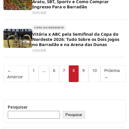
Aratu, SBT, Sportv e Como Comprar
Ingresso Para o Barradão
19/05/2026
COPA DO NORDESTE
Vitória x ABC pela Semifinal da Copa do
Nordeste 2026: Tudo Sobre os Dois Jogos
no Barradão e na Arena das Dunas
13/05/2026
Paginação
←
1
…
6
7
8
9
10
Próxima
Anterior
→
de
posts
Pesquisar
Pesquisar