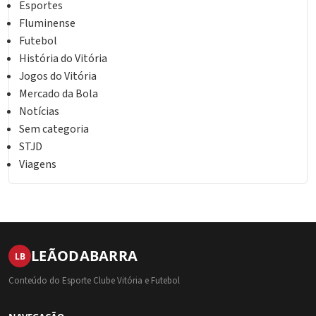
Esportes
Fluminense
Futebol
História do Vitória
Jogos do Vitória
Mercado da Bola
Notícias
Sem categoria
STJD
Viagens
LEÃO
DA
BARRA
LB
Conteúdo do Esporte Clube Vitória e Futebol