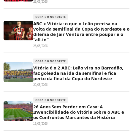
27/05/2026
COPA DO NORDESTE
ABC x Vitória: o que o Leão precisa na
volta da semifinal da Copa do Nordeste e o
dilema de Jair Ventura entre poupar e o
“all-in”
25/05/2026
COPA DO NORDESTE
Vitória 6 x 2 ABC: Leão vira no Barradão,
faz goleada na ida da semifinal e fica
perto da final da Copa do Nordeste
20/05/2026
COPA DO NORDESTE
26 Anos Sem Perder em Casa: A
Invencibilidade do Vitória Sobre o ABC e
os Confrontos Marcantes da História
19/05/2026