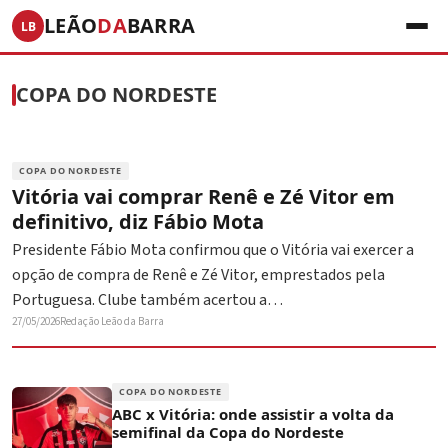
LEÃO
DA
BARRA
LB
COPA DO NORDESTE
COPA DO NORDESTE
Vitória vai comprar Renê e Zé Vitor em
definitivo, diz Fábio Mota
Presidente Fábio Mota confirmou que o Vitória vai exercer a
opção de compra de Renê e Zé Vitor, emprestados pela
Portuguesa. Clube também acertou a…
27/05/2026
Redação Leão da Barra
COPA DO NORDESTE
ABC x Vitória: onde assistir a volta da
semifinal da Copa do Nordeste